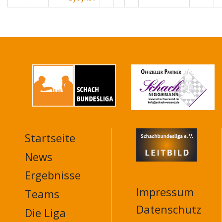
Startseite
MAIN
NAVIGATION
News
FOOTER
Ergebnisse
Impressum
Teams
Datenschutz
Die Liga