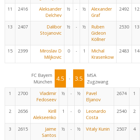
11
2416
Aleksander
½
-
½
Alexander
2492
12
Delchev
Graf
13
2407
Dalibor
½
-
½
Ruben
2530
13
Stojanovic
Gideon
Köllner
15
2399
Miroslav D
0
-
1
Michal
2483
14
Miljkovic
Krasenkow
FC Bayern
MSA
4.5
3.5
-
München
Zugzwang
1
2700
Vladimir
½
-
½
Pavel
2674
1
Fedoseev
Eljanov
2
2656
Kirill
1
-
0
Leonardo
2540
2
Alekseenko
Costa
3
2615
Jaime
½
-
½
Vitaly Kunin
2507
4
Santos