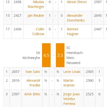
13
2438
Nikolas
0
-
1
Alexei Shirov
2597
Wachinger
15
2427
Jari Reuker
1
-
0
Alexander
2645
Donchenko
17
2436
Collin
0
-
1
Bennet
2447
Colbow
Hagner
SC
SK
Heimbach-
4.5
3.5
-
Kirchweyhe
Weis-
Neuwied
1
2657
Ivan Saric
½
-
½
Leon Livaic
2565
1
2
2616
Alexandr
½
-
½
Martin
2560
3
Predke
Krämer
3
2597
Ante Brkic
½
-
½
Jorge Joao
2525
6
Viterbo
Ferreira