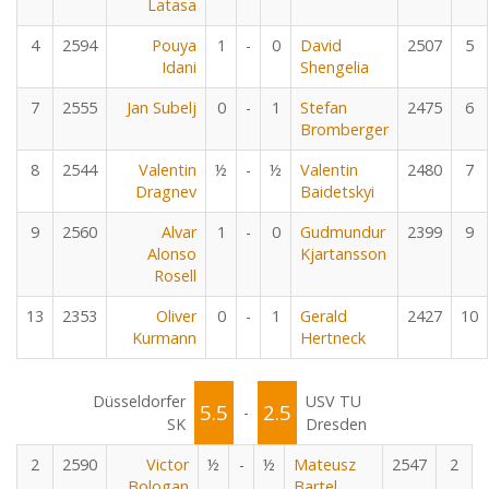
Latasa
4
2594
Pouya
1
-
0
David
2507
5
Idani
Shengelia
7
2555
Jan Subelj
0
-
1
Stefan
2475
6
Bromberger
8
2544
Valentin
½
-
½
Valentin
2480
7
Dragnev
Baidetskyi
9
2560
Alvar
1
-
0
Gudmundur
2399
9
Alonso
Kjartansson
Rosell
13
2353
Oliver
0
-
1
Gerald
2427
10
Kurmann
Hertneck
Düsseldorfer
USV TU
5.5
2.5
-
SK
Dresden
2
2590
Victor
½
-
½
Mateusz
2547
2
Bologan
Bartel