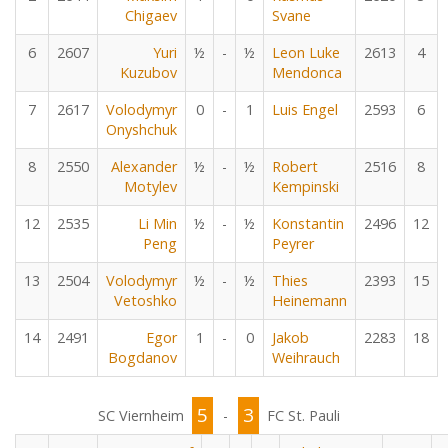
Chigaev
Svane
6
2607
Yuri
½
-
½
Leon Luke
2613
4
Kuzubov
Mendonca
7
2617
Volodymyr
0
-
1
Luis Engel
2593
6
Onyshchuk
8
2550
Alexander
½
-
½
Robert
2516
8
Motylev
Kempinski
12
2535
Li Min
½
-
½
Konstantin
2496
12
Peng
Peyrer
13
2504
Volodymyr
½
-
½
Thies
2393
15
Vetoshko
Heinemann
14
2491
Egor
1
-
0
Jakob
2283
18
Bogdanov
Weihrauch
5
3
SC Viernheim
-
FC St. Pauli