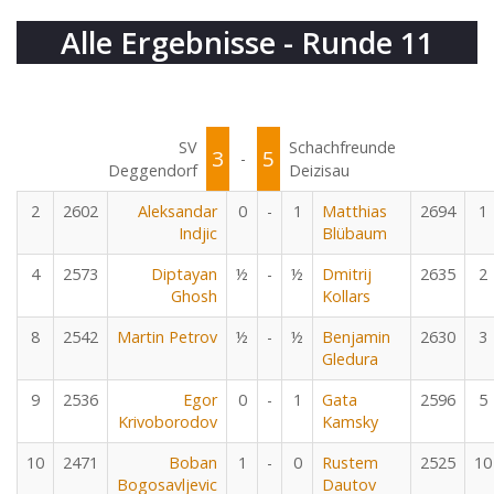
Alle Ergebnisse - Runde 11
SV
Schachfreunde
3
5
-
Deggendorf
Deizisau
2
2602
Aleksandar
0
-
1
Matthias
2694
1
Indjic
Blübaum
4
2573
Diptayan
½
-
½
Dmitrij
2635
2
Ghosh
Kollars
8
2542
Martin Petrov
½
-
½
Benjamin
2630
3
Gledura
9
2536
Egor
0
-
1
Gata
2596
5
Krivoborodov
Kamsky
10
2471
Boban
1
-
0
Rustem
2525
10
Bogosavljevic
Dautov