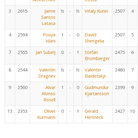
3
2615
Jaime
½
-
½
Vitaly Kunin
2507
4
Santos
Latasa
4
2594
Pouya
1
-
0
David
2507
5
Idani
Shengelia
7
2555
Jan Subelj
0
-
1
Stefan
2475
6
Bromberger
8
2544
Valentin
½
-
½
Valentin
2480
7
Dragnev
Baidetskyi
9
2560
Alvar
1
-
0
Gudmundur
2399
9
Alonso
Kjartansson
Rosell
13
2353
Oliver
0
-
1
Gerald
2427
10
Kurmann
Hertneck