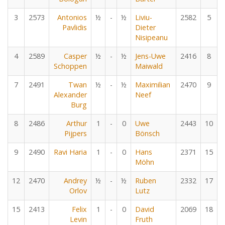
3
2573
Antonios
½
-
½
Liviu-
2582
5
Pavlidis
Dieter
Nisipeanu
4
2589
Casper
½
-
½
Jens-Uwe
2416
8
Schoppen
Maiwald
7
2491
Twan
½
-
½
Maximilian
2470
9
Alexander
Neef
Burg
8
2486
Arthur
1
-
0
Uwe
2443
10
Pijpers
Bönsch
9
2490
Ravi Haria
1
-
0
Hans
2371
15
Möhn
12
2470
Andrey
½
-
½
Ruben
2332
17
Orlov
Lutz
15
2413
Felix
1
-
0
David
2069
18
Levin
Fruth