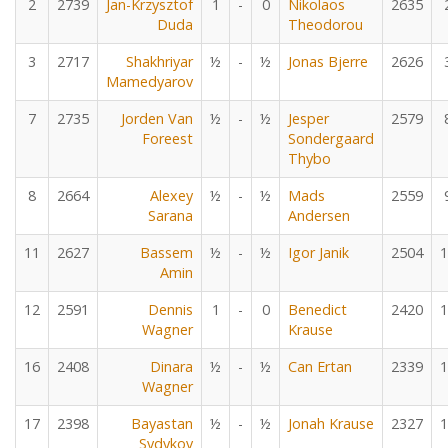
2
2739
Jan-Krzysztof
1
-
0
Nikolaos
2635
Duda
Theodorou
3
2717
Shakhriyar
½
-
½
Jonas Bjerre
2626
Mamedyarov
7
2735
Jorden Van
½
-
½
Jesper
2579
Foreest
Sondergaard
Thybo
8
2664
Alexey
½
-
½
Mads
2559
Sarana
Andersen
11
2627
Bassem
½
-
½
Igor Janik
2504
1
Amin
12
2591
Dennis
1
-
0
Benedict
2420
1
Wagner
Krause
16
2408
Dinara
½
-
½
Can Ertan
2339
1
Wagner
17
2398
Bayastan
½
-
½
Jonah Krause
2327
1
Sydykov