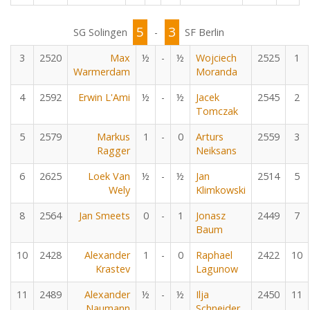
5
3
SG Solingen
-
SF Berlin
3
2520
Max
½
-
½
Wojciech
2525
1
Warmerdam
Moranda
4
2592
Erwin L'Ami
½
-
½
Jacek
2545
2
Tomczak
5
2579
Markus
1
-
0
Arturs
2559
3
Ragger
Neiksans
6
2625
Loek Van
½
-
½
Jan
2514
5
Wely
Klimkowski
8
2564
Jan Smeets
0
-
1
Jonasz
2449
7
Baum
10
2428
Alexander
1
-
0
Raphael
2422
10
Krastev
Lagunow
11
2489
Alexander
½
-
½
Ilja
2450
11
Naumann
Schneider