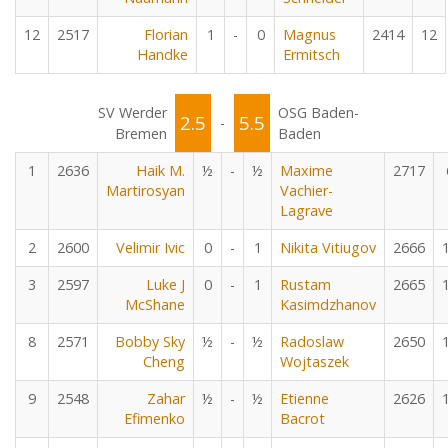
12
2517
Florian
1
-
0
Magnus
2414
12
Handke
Ermitsch
SV Werder
OSG Baden-
2.5
5.5
-
Bremen
Baden
1
2636
Haik M.
½
-
½
Maxime
2717
Martirosyan
Vachier-
Lagrave
2
2600
Velimir Ivic
0
-
1
Nikita Vitiugov
2666
3
2597
Luke J
0
-
1
Rustam
2665
McShane
Kasimdzhanov
8
2571
Bobby Sky
½
-
½
Radoslaw
2650
Cheng
Wojtaszek
9
2548
Zahar
½
-
½
Etienne
2626
Efimenko
Bacrot