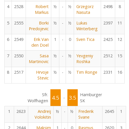
4
2528
Robert
½
-
½
Grzegorz
2498
8
Markus
Nasuta
5
2555
Borki
½
-
½
Lukas
2397
11
Predojevic
Winterberg
6
2549
Erik Van
1
-
0
Sven Tica
2425
12
den Doel
7
2550
Sasa
½
-
½
Yevgeniy
2512
15
Martinovic
Roshka
8
2517
Hrvoje
½
-
½
Tim Ronge
2331
16
Stevic
Sfr.
Hamburger
4.5
3.5
-
Wolfhagen
SK
1
2623
Andreij
½
-
½
Frederik
2645
1
Volokitin
Svane
2
2644
Maksim
1
-
0
Rasmus
2620
3