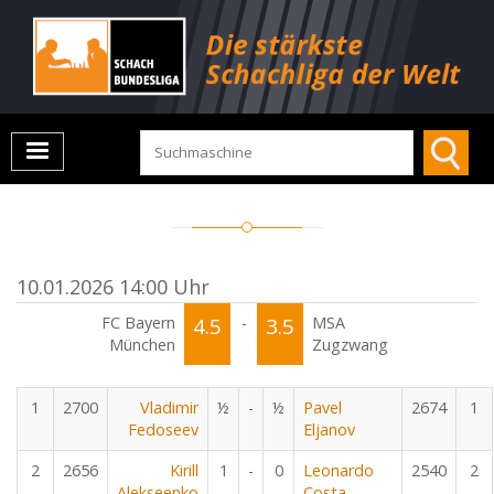
10.01.2026 14:00 Uhr
FC Bayern
4.5
-
3.5
MSA
München
Zugzwang
1
2700
Vladimir
½
-
½
Pavel
2674
1
Fedoseev
Eljanov
2
2656
Kirill
1
-
0
Leonardo
2540
2
Alekseenko
Costa