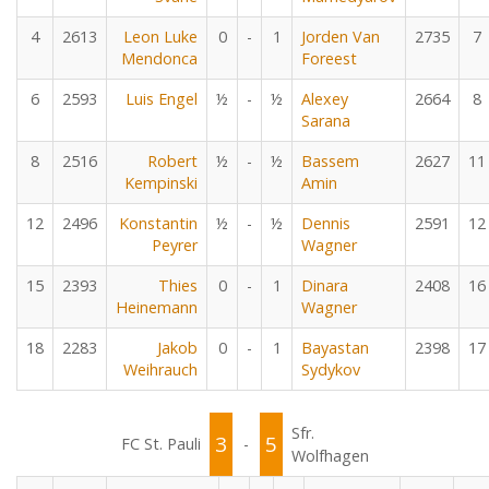
4
2613
Leon Luke
0
-
1
Jorden Van
2735
7
Mendonca
Foreest
6
2593
Luis Engel
½
-
½
Alexey
2664
8
Sarana
8
2516
Robert
½
-
½
Bassem
2627
11
Kempinski
Amin
12
2496
Konstantin
½
-
½
Dennis
2591
12
Peyrer
Wagner
15
2393
Thies
0
-
1
Dinara
2408
16
Heinemann
Wagner
18
2283
Jakob
0
-
1
Bayastan
2398
17
Weihrauch
Sydykov
Sfr.
3
5
FC St. Pauli
-
Wolfhagen