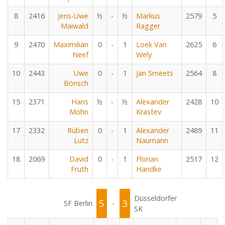
8
2416
Jens-Uwe
½
-
½
Markus
2579
5
Maiwald
Ragger
9
2470
Maximilian
0
-
1
Loek Van
2625
6
Neef
Wely
10
2443
Uwe
0
-
1
Jan Smeets
2564
8
Bönsch
15
2371
Hans
½
-
½
Alexander
2428
10
Möhn
Krastev
17
2332
Ruben
0
-
1
Alexander
2489
11
Lutz
Naumann
18
2069
David
0
-
1
Florian
2517
12
Fruth
Handke
Düsseldorfer
5
3
SF Berlin
-
SK