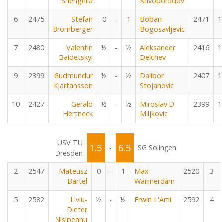
Shengelia
Krivoborodov
6
2475
Stefan
0
-
1
Boban
2471
1
Bromberger
Bogosavljevic
7
2480
Valentin
½
-
½
Aleksander
2416
1
Baidetskyi
Delchev
9
2399
Gudmundur
½
-
½
Dalibor
2407
1
Kjartansson
Stojanovic
10
2427
Gerald
½
-
½
Miroslav D
2399
1
Hertneck
Miljkovic
USV TU
1.5
6.5
-
SG Solingen
Dresden
2
2547
Mateusz
0
-
1
Max
2520
3
Bartel
Warmerdam
5
2582
Liviu-
½
-
½
Erwin L'Ami
2592
4
Dieter
Nisipeanu