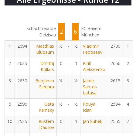
Schachfreunde
FC Bayern
2
6
-
Deizisau
München
1
2694
Matthias
½
-
½
Vladimir
2700
1
Blübaum
Fedoseev
2
2635
Dmitrij
0
-
1
Kirill
2656
2
Kollars
Alekseenko
3
2630
Benjamin
½
-
½
Jaime
2615
3
Gledura
Santos
Latasa
5
2596
Gata
½
-
½
Pouya
2594
4
Kamsky
Idani
10
2525
Rustem
0
-
1
Jan Subelj
2555
7
Dautov