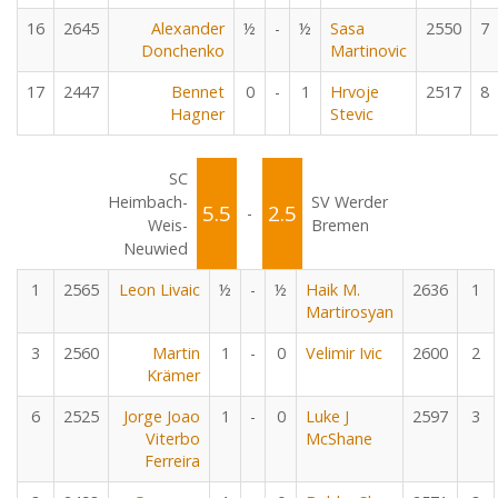
16
2645
Alexander
½
-
½
Sasa
2550
7
Donchenko
Martinovic
17
2447
Bennet
0
-
1
Hrvoje
2517
8
Hagner
Stevic
SC
Heimbach-
SV Werder
5.5
2.5
-
Weis-
Bremen
Neuwied
1
2565
Leon Livaic
½
-
½
Haik M.
2636
1
Martirosyan
3
2560
Martin
1
-
0
Velimir Ivic
2600
2
Krämer
6
2525
Jorge Joao
1
-
0
Luke J
2597
3
Viterbo
McShane
Ferreira