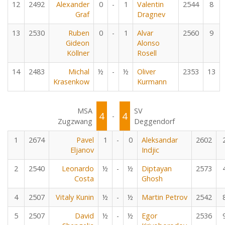
12
2492
Alexander
0
-
1
Valentin
2544
8
Graf
Dragnev
13
2530
Ruben
0
-
1
Alvar
2560
9
Gideon
Alonso
Köllner
Rosell
14
2483
Michal
½
-
½
Oliver
2353
13
Krasenkow
Kurmann
MSA
SV
4
4
-
Zugzwang
Deggendorf
1
2674
Pavel
1
-
0
Aleksandar
2602
Eljanov
Indjic
2
2540
Leonardo
½
-
½
Diptayan
2573
Costa
Ghosh
4
2507
Vitaly Kunin
½
-
½
Martin Petrov
2542
5
2507
David
½
-
½
Egor
2536