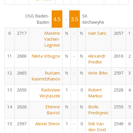
OSG Baden-
SK
4.5
3.5
-
Baden
Kirchweyhe
6
2717
Maxime
½
-
½
Ivan Saric
2657
1
Vachier-
Lagrave
11
2666
Nikita Vitiugov
½
-
½
Alexandr
2616
2
Predke
12
2665
Rustam
½
-
½
Ante Brkic
2597
3
Kasimdzhanov
13
2650
Radoslaw
1
-
0
Robert
2528
4
Wojtaszek
Markus
14
2626
Etienne
½
-
½
Borki
2555
5
Bacrot
Predojevic
15
2597
Alexei Shirov
1
-
0
Erik Van
2549
6
den Doel