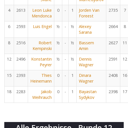
4
2613
Leon Luke
0
-
1
Jorden Van
2735
7
Mendonca
Foreest
6
2593
Luis Engel
½
-
½
Alexey
2664
8
Sarana
8
2516
Robert
½
-
½
Bassem
2627
11
Kempinski
Amin
12
2496
Konstantin
½
-
½
Dennis
2591
12
Peyrer
Wagner
15
2393
Thies
0
-
1
Dinara
2408
16
Heinemann
Wagner
18
2283
Jakob
0
-
1
Bayastan
2398
17
Weihrauch
Sydykov
Alle Ergebnisse - Runde 12