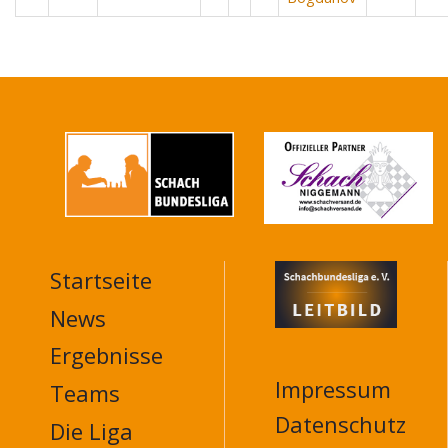
Startseite
MAIN
NAVIGATION
News
FOOTER
Ergebnisse
Impressum
Teams
Datenschutz
Die Liga