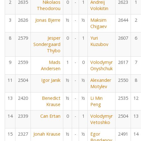
2
2635
Nikolaos
0
-
1
Andreij
2623
1
Theodorou
Volokitin
3
2626
Jonas Bjerre
½
-
½
Maksim
2644
2
Chigaev
8
2579
Jesper
0
-
1
Yuri
2607
6
Sondergaard
Kuzubov
Thybo
9
2559
Mads
1
-
0
Volodymyr
2617
7
Andersen
Onyshchuk
11
2504
Igor Janik
½
-
½
Alexander
2550
8
Motylev
13
2420
Benedict
½
-
½
Li Min
2535
12
Krause
Peng
14
2339
Can Ertan
0
-
1
Volodymyr
2504
13
Vetoshko
15
2327
Jonah Krause
½
-
½
Egor
2491
14
Bogdanov