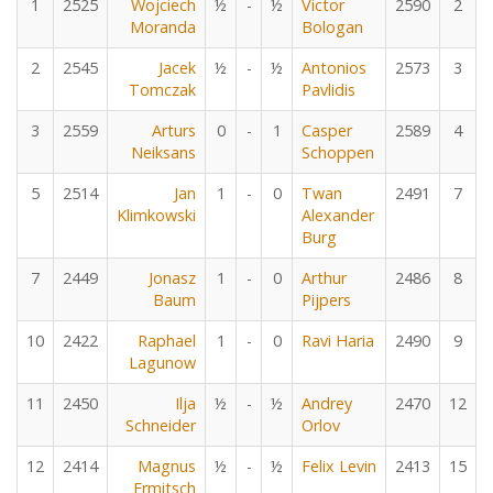
1
2525
Wojciech
½
-
½
Victor
2590
2
Moranda
Bologan
2
2545
Jacek
½
-
½
Antonios
2573
3
Tomczak
Pavlidis
3
2559
Arturs
0
-
1
Casper
2589
4
Neiksans
Schoppen
5
2514
Jan
1
-
0
Twan
2491
7
Klimkowski
Alexander
Burg
7
2449
Jonasz
1
-
0
Arthur
2486
8
Baum
Pijpers
10
2422
Raphael
1
-
0
Ravi Haria
2490
9
Lagunow
11
2450
Ilja
½
-
½
Andrey
2470
12
Schneider
Orlov
12
2414
Magnus
½
-
½
Felix Levin
2413
15
Ermitsch