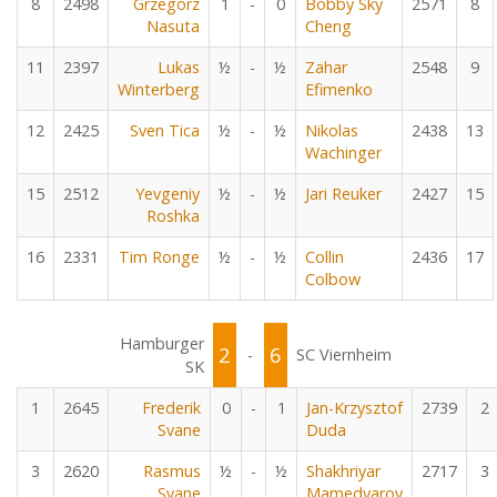
8
2498
Grzegorz
1
-
0
Bobby Sky
2571
8
Nasuta
Cheng
11
2397
Lukas
½
-
½
Zahar
2548
9
Winterberg
Efimenko
12
2425
Sven Tica
½
-
½
Nikolas
2438
13
Wachinger
15
2512
Yevgeniy
½
-
½
Jari Reuker
2427
15
Roshka
16
2331
Tim Ronge
½
-
½
Collin
2436
17
Colbow
Hamburger
2
6
-
SC Viernheim
SK
1
2645
Frederik
0
-
1
Jan-Krzysztof
2739
2
Svane
Duda
3
2620
Rasmus
½
-
½
Shakhriyar
2717
3
Svane
Mamedyarov