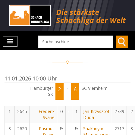
11.01.2026 10:00 Uhr
Hamburger
2
-
6
SC Viernheim
SK
1
2645
Frederik
0
-
1
Jan-Krzysztof
2739
2
Svane
Duda
3
2620
Rasmus
½
-
½
Shakhriyar
2717
3
Svane
Mamedyarov