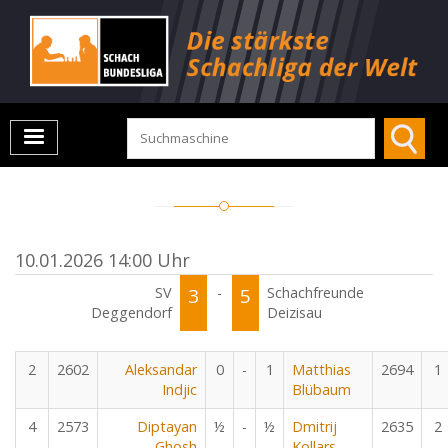
10.01.2026 14:00 Uhr
SV
3
-
5
Schachfreunde
Deggendorf
Deizisau
2
2602
Aleksandar
0
-
1
Matthias
2694
1
Indjic
Blübaum
4
2573
Diptayan
½
-
½
Dmitrij
2635
2
Ghosh
Kollars