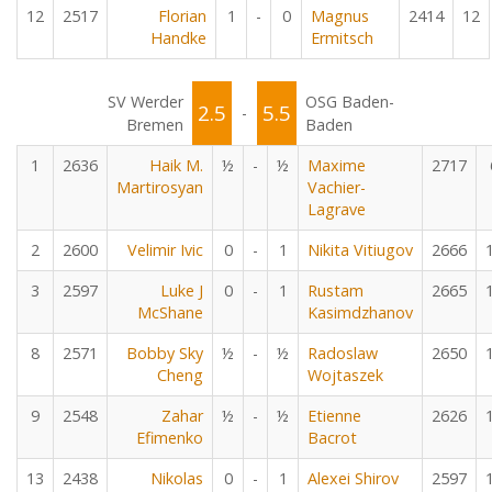
12
2517
Florian
1
-
0
Magnus
2414
12
Handke
Ermitsch
SV Werder
OSG Baden-
2.5
5.5
-
Bremen
Baden
1
2636
Haik M.
½
-
½
Maxime
2717
Martirosyan
Vachier-
Lagrave
2
2600
Velimir Ivic
0
-
1
Nikita Vitiugov
2666
3
2597
Luke J
0
-
1
Rustam
2665
McShane
Kasimdzhanov
8
2571
Bobby Sky
½
-
½
Radoslaw
2650
Cheng
Wojtaszek
9
2548
Zahar
½
-
½
Etienne
2626
Efimenko
Bacrot
13
2438
Nikolas
0
-
1
Alexei Shirov
2597