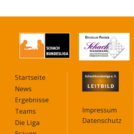
Startseite
MAIN
NAVIGATION
News
FOOTER
Ergebnisse
Impressum
Teams
Datenschutz
Die Liga
Frauen