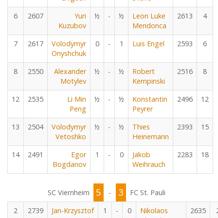
6
2607
Yuri
½
-
½
Leon Luke
2613
4
Kuzubov
Mendonca
7
2617
Volodymyr
0
-
1
Luis Engel
2593
6
Onyshchuk
8
2550
Alexander
½
-
½
Robert
2516
8
Motylev
Kempinski
12
2535
Li Min
½
-
½
Konstantin
2496
12
Peng
Peyrer
13
2504
Volodymyr
½
-
½
Thies
2393
15
Vetoshko
Heinemann
14
2491
Egor
1
-
0
Jakob
2283
18
Bogdanov
Weihrauch
5
3
SC Viernheim
-
FC St. Pauli
2
2739
Jan-Krzysztof
1
-
0
Nikolaos
2635