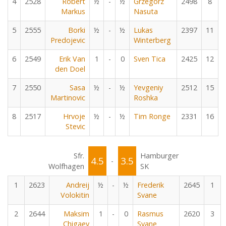
4
2528
Robert
½
-
½
Grzegorz
2498
8
Markus
Nasuta
5
2555
Borki
½
-
½
Lukas
2397
11
Predojevic
Winterberg
6
2549
Erik Van
1
-
0
Sven Tica
2425
12
den Doel
7
2550
Sasa
½
-
½
Yevgeniy
2512
15
Martinovic
Roshka
8
2517
Hrvoje
½
-
½
Tim Ronge
2331
16
Stevic
Sfr.
Hamburger
4.5
3.5
-
Wolfhagen
SK
1
2623
Andreij
½
-
½
Frederik
2645
1
Volokitin
Svane
2
2644
Maksim
1
-
0
Rasmus
2620
3
Chigaev
Svane