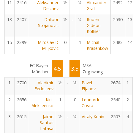
11
2416
Aleksander
½
-
½
Alexander
2492
12
Delchev
Graf
13
2407
Dalibor
½
-
½
Ruben
2530
13
Stojanovic
Gideon
Köllner
15
2399
Miroslav D
0
-
1
Michal
2483
14
Miljkovic
Krasenkow
FC Bayern
MSA
4.5
3.5
-
München
Zugzwang
1
2700
Vladimir
½
-
½
Pavel
2674
1
Fedoseev
Eljanov
2
2656
Kirill
1
-
0
Leonardo
2540
2
Alekseenko
Costa
3
2615
Jaime
½
-
½
Vitaly Kunin
2507
4
Santos
Latasa