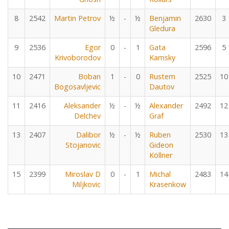
8
2542
Martin Petrov
½
-
½
Benjamin
2630
3
Gledura
9
2536
Egor
0
-
1
Gata
2596
5
Krivoborodov
Kamsky
10
2471
Boban
1
-
0
Rustem
2525
10
Bogosavljevic
Dautov
11
2416
Aleksander
½
-
½
Alexander
2492
12
Delchev
Graf
13
2407
Dalibor
½
-
½
Ruben
2530
13
Stojanovic
Gideon
Köllner
15
2399
Miroslav D
0
-
1
Michal
2483
14
Miljkovic
Krasenkow