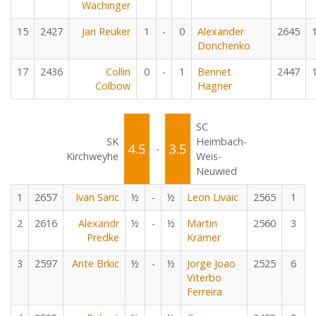
Wachinger
15
2427
Jari Reuker
1
-
0
Alexander
2645
Donchenko
17
2436
Collin
0
-
1
Bennet
2447
Colbow
Hagner
SC
SK
Heimbach-
4.5
3.5
-
Kirchweyhe
Weis-
Neuwied
1
2657
Ivan Saric
½
-
½
Leon Livaic
2565
1
2
2616
Alexandr
½
-
½
Martin
2560
3
Predke
Krämer
3
2597
Ante Brkic
½
-
½
Jorge Joao
2525
6
Viterbo
Ferreira