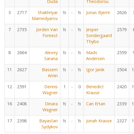
Duda
Theodorou
3
2717
Shakhriyar
½
-
½
Jonas Bjerre
2626
Mamedyarov
7
2735
Jorden Van
½
-
½
Jesper
2579
Foreest
Sondergaard
Thybo
8
2664
Alexey
½
-
½
Mads
2559
Sarana
Andersen
11
2627
Bassem
½
-
½
Igor Janik
2504
1
Amin
12
2591
Dennis
1
-
0
Benedict
2420
1
Wagner
Krause
16
2408
Dinara
½
-
½
Can Ertan
2339
1
Wagner
17
2398
Bayastan
½
-
½
Jonah Krause
2327
1
Sydykov