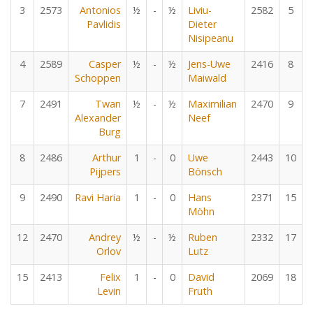
3
2573
Antonios
½
-
½
Liviu-
2582
5
Pavlidis
Dieter
Nisipeanu
4
2589
Casper
½
-
½
Jens-Uwe
2416
8
Schoppen
Maiwald
7
2491
Twan
½
-
½
Maximilian
2470
9
Alexander
Neef
Burg
8
2486
Arthur
1
-
0
Uwe
2443
10
Pijpers
Bönsch
9
2490
Ravi Haria
1
-
0
Hans
2371
15
Möhn
12
2470
Andrey
½
-
½
Ruben
2332
17
Orlov
Lutz
15
2413
Felix
1
-
0
David
2069
18
Levin
Fruth