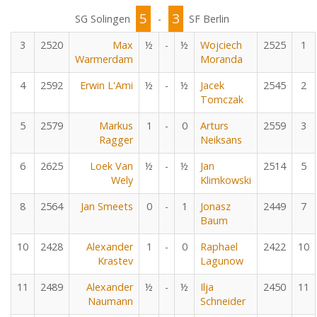
5
3
SG Solingen
-
SF Berlin
3
2520
Max
½
-
½
Wojciech
2525
1
Warmerdam
Moranda
4
2592
Erwin L'Ami
½
-
½
Jacek
2545
2
Tomczak
5
2579
Markus
1
-
0
Arturs
2559
3
Ragger
Neiksans
6
2625
Loek Van
½
-
½
Jan
2514
5
Wely
Klimkowski
8
2564
Jan Smeets
0
-
1
Jonasz
2449
7
Baum
10
2428
Alexander
1
-
0
Raphael
2422
10
Krastev
Lagunow
11
2489
Alexander
½
-
½
Ilja
2450
11
Naumann
Schneider