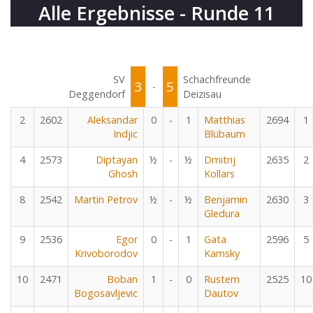
Alle Ergebnisse - Runde 11
SV
Schachfreunde
3
5
-
Deggendorf
Deizisau
2
2602
Aleksandar
0
-
1
Matthias
2694
1
Indjic
Blübaum
4
2573
Diptayan
½
-
½
Dmitrij
2635
2
Ghosh
Kollars
8
2542
Martin Petrov
½
-
½
Benjamin
2630
3
Gledura
9
2536
Egor
0
-
1
Gata
2596
5
Krivoborodov
Kamsky
10
2471
Boban
1
-
0
Rustem
2525
10
Bogosavljevic
Dautov