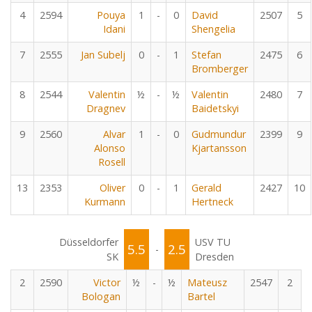
4
2594
Pouya
1
-
0
David
2507
5
Idani
Shengelia
7
2555
Jan Subelj
0
-
1
Stefan
2475
6
Bromberger
8
2544
Valentin
½
-
½
Valentin
2480
7
Dragnev
Baidetskyi
9
2560
Alvar
1
-
0
Gudmundur
2399
9
Alonso
Kjartansson
Rosell
13
2353
Oliver
0
-
1
Gerald
2427
10
Kurmann
Hertneck
Düsseldorfer
USV TU
5.5
2.5
-
SK
Dresden
2
2590
Victor
½
-
½
Mateusz
2547
2
Bologan
Bartel