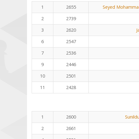
1
2655
Seyed Mohammad
2
2739
3
2620
J
6
2547
7
2536
9
2446
10
2501
11
2428
1
2600
Sunild
2
2661