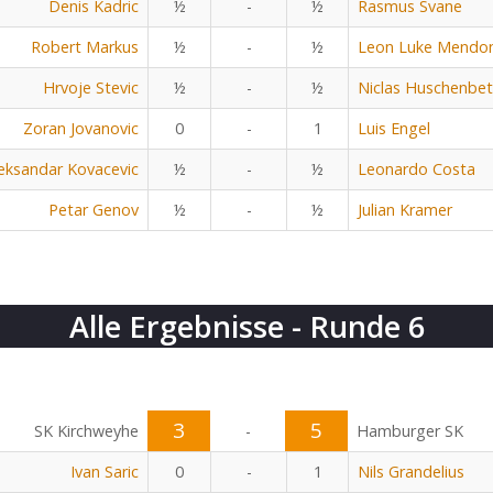
Denis Kadric
½
-
½
Rasmus Svane
Robert Markus
½
-
½
Leon Luke Mendo
Hrvoje Stevic
½
-
½
Niclas Huschenbe
Zoran Jovanovic
0
-
1
Luis Engel
eksandar Kovacevic
½
-
½
Leonardo Costa
Petar Genov
½
-
½
Julian Kramer
Alle Ergebnisse - Runde 6
3
5
SK Kirchweyhe
-
Hamburger SK
Ivan Saric
0
-
1
Nils Grandelius