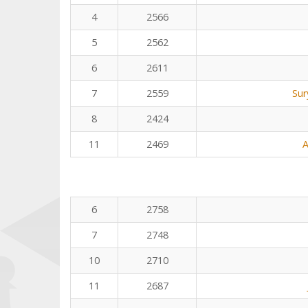
4
2566
5
2562
6
2611
7
2559
Sur
8
2424
11
2469
A
6
2758
7
2748
10
2710
11
2687