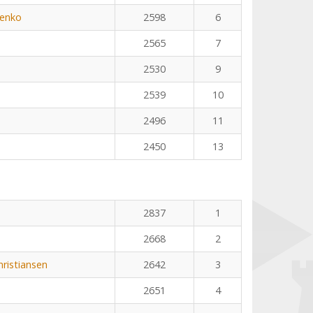
henko
2598
6
2565
7
2530
9
2539
10
2496
11
2450
13
2837
1
2668
2
ristiansen
2642
3
2651
4