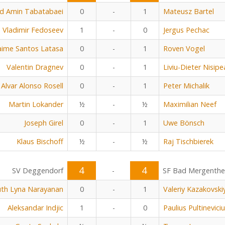
 Amin Tabatabaei
0
-
1
Mateusz Bartel
Vladimir Fedoseev
1
-
0
Jergus Pechac
aime Santos Latasa
0
-
1
Roven Vogel
Valentin Dragnev
0
-
1
Liviu-Dieter Nisip
Alvar Alonso Rosell
0
-
1
Peter Michalik
Martin Lokander
½
-
½
Maximilian Neef
Joseph Girel
0
-
1
Uwe Bönsch
Klaus Bischoff
½
-
½
Raj Tischbierek
4
4
SV Deggendorf
-
SF Bad Mergenth
uth Lyna Narayanan
0
-
1
Valeriy Kazakovski
Aleksandar Indjic
1
-
0
Paulius Pultinevici