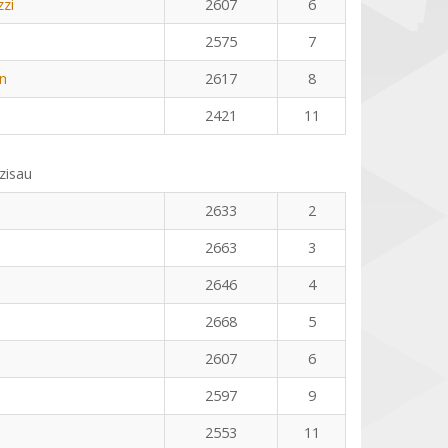
zzi
2607
6
2575
7
en
2617
8
2421
11
zisau
2633
2
2663
3
2646
4
2668
5
2607
6
2597
9
2553
11