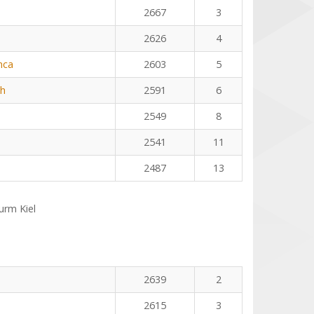
2667
3
2626
4
nca
2603
5
th
2591
6
2549
8
2541
11
2487
13
rm Kiel
n
2639
2
2615
3