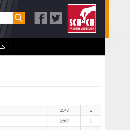
LS
2643
2
2667
3