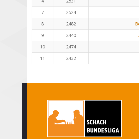
4
2531
7
2524
8
2482
B
9
2440
10
2474
11
2432