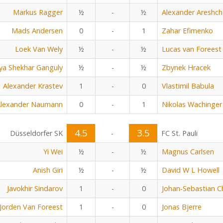
Markus Ragger
½
-
½
Alexander Areshc
Mads Andersen
0
-
1
Zahar Efimenko
Loek Van Wely
½
-
½
Lucas van Foreest
ya Shekhar Ganguly
½
-
½
Zbynek Hracek
Alexander Krastev
1
-
0
Vlastimil Babula
lexander Naumann
0
-
1
Nikolas Wachinger
4.5
3.5
Düsseldorfer SK
-
FC St. Pauli
Yi Wei
½
-
½
Magnus Carlsen
Anish Giri
½
-
½
David W L Howell
Javokhir Sindarov
1
-
0
Johan-Sebastian Ch
Jorden Van Foreest
1
-
0
Jonas Bjerre