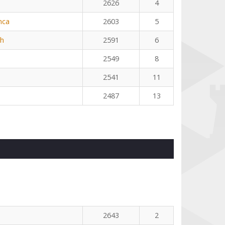
2626
4
nca
2603
5
th
2591
6
2549
8
2541
11
2487
13
2643
2