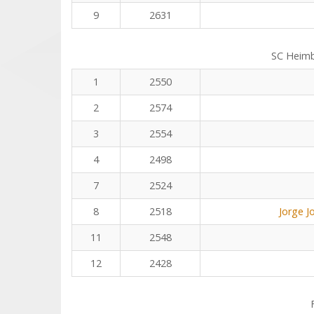
9
2631
SC Heim
1
2550
2
2574
3
2554
4
2498
7
2524
8
2518
Jorge J
11
2548
12
2428