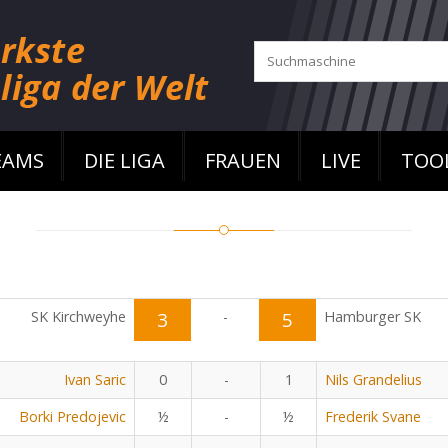
EAMS
DIE LIGA
FRAUEN
LIVE
TOO
SK Kirchweyhe
3
-
5
Hamburger SK
Ivan Saric
0
-
1
Nils Grandelius
Borki Predojevic
½
-
½
Frederik Svane