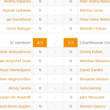
Andrey Esipenko
½
-
½
Marc Andria Mauri
Raunak Sadhwani
0
-
1
Bartosz Socko
Jan Gustafsson
½
-
½
Peter Heine Niels
Victor Bologan
½
-
½
Benedict Krause
4.5
3.5
SC Viernheim
-
Schachfreunde Dei
rbek Abdusattorov
½
-
½
Dmitrij Kollars
Jan-Krzysztof Duda
½
-
½
Matthias Blübaum
hriyar Mamedyarov
½
-
½
Daniel Dardha
rham Maghsoodloo
1
-
0
Benjamin Gledura
Alexey Sarana
0
-
1
Gata Kamsky
baram VR. Aravindh
1
-
0
Jules Moussard
avid Anton Guijarro
½
-
½
Rustem Dautov