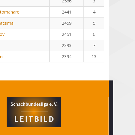
2566
3
otomaharo
2441
4
ratsima
2459
5
kov
2451
6
2393
7
er
2394
13