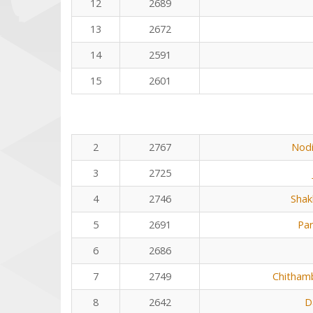
12
2689
13
2672
14
2591
15
2601
2
2767
Nodi
3
2725
4
2746
Shak
5
2691
Pa
6
2686
7
2749
Chitham
8
2642
D