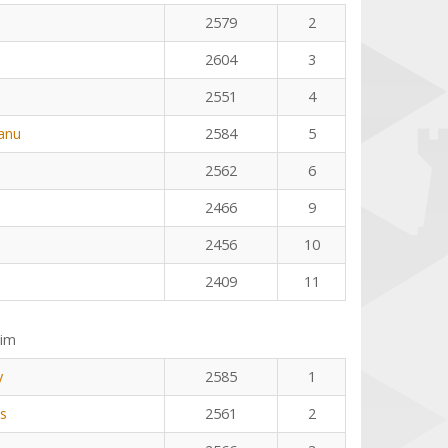
2579
2
2604
3
2551
4
eanu
2584
5
2562
6
2466
9
2456
10
2409
11
eim
y
2585
1
us
2561
2