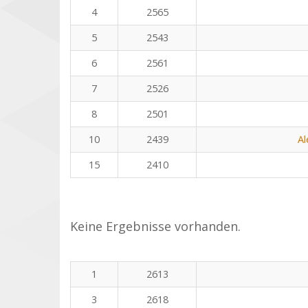
4
2565
5
2543
6
2561
7
2526
8
2501
10
2439
Al
15
2410
Keine Ergebnisse vorhanden.
1
2613
3
2618