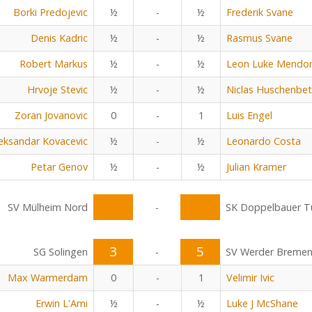
Borki Predojevic
½
-
½
Frederik Svane
Denis Kadric
½
-
½
Rasmus Svane
Robert Markus
½
-
½
Leon Luke Mendo
Hrvoje Stevic
½
-
½
Niclas Huschenbe
Zoran Jovanovic
0
-
1
Luis Engel
eksandar Kovacevic
½
-
½
Leonardo Costa
Petar Genov
½
-
½
Julian Kramer
SV Mülheim Nord
-
SK Doppelbauer Tu
3
5
SG Solingen
-
SV Werder Breme
Max Warmerdam
0
-
1
Velimir Ivic
Erwin L'Ami
½
-
½
Luke J McShane