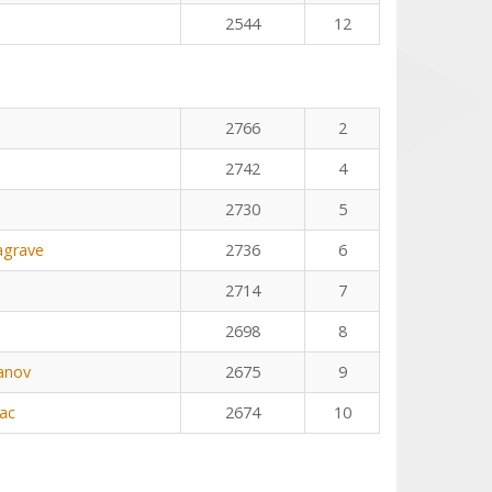
2544
12
2766
2
2742
4
2730
5
agrave
2736
6
2714
7
2698
8
anov
2675
9
ac
2674
10