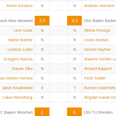
Anton Korobov
½
-
½
Andreas Heimann
3.5
4.5
bach-Weis-Neuwied
-
OSG Baden-Baden
Leon Livaic
½
-
½
Alireza Firouzja
Martin Krämer
½
-
½
Levon Aronian
Lorenzo Lodici
½
-
½
Vincent Keymer
Grzegorz Nasuta
½
-
½
Maxime Vachier-L
Stepan Zilka
½
-
½
Richard Rapport
oao Viterbo Ferreira
½
-
½
Peter Svidler
Jakub Kosakowski
0
-
1
Rustam Kasimdzh
Lukas Winterberg
½
-
½
Bogdan-Daniel De
2
6
FC Bayern München
-
USV TU Dresden