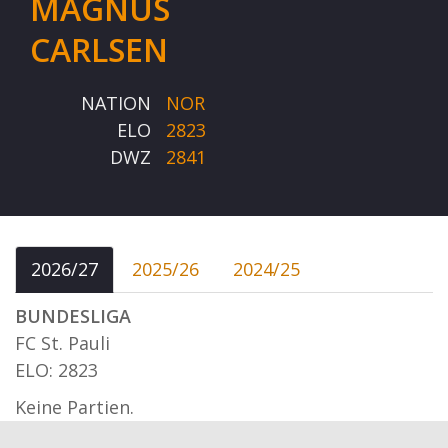
MAGNUS
CARLSEN
NATION
NOR
ELO
2823
DWZ
2841
2026/27
2025/26
2024/25
BUNDESLIGA
FC St. Pauli
ELO: 2823
Keine Partien.