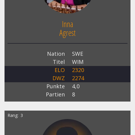
Inna
Agrest
Nation
SWE
Titel
WIM
ELO
2320
DWZ
2274
Punkte
4,0
Partien
8
Rang
3