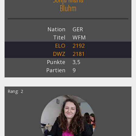
Bluhm
Nation
GER
Titel
WFM
ELO
2192
DWZ
2181
Punkte
3,5
Partien
9
Rang
2