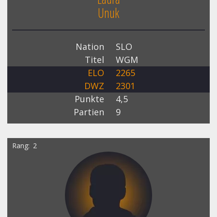
Unuk
Nation
SLO
Titel
WGM
ELO
2265
DWZ
2301
Punkte
4,5
Partien
9
Rang
2