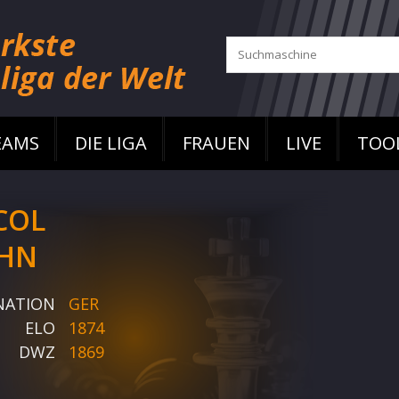
EAMS
DIE LIGA
FRAUEN
LIVE
TOO
COL
HN
NATION
GER
ELO
1874
DWZ
1869