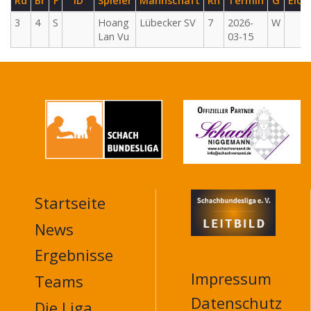
Rd
Br
F
ID
Spieler
Mannschaft
Rn
Termin
G
Elo
3
4
S
Hoang
Lübecker SV
7
2026-
W
Lan Vu
03-15
Startseite
MAIN
NAVIGATION
News
FOOTER
Ergebnisse
Impressum
Teams
Datenschutz
Die Liga