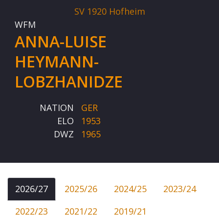
SV 1920 Hofheim
WFM
ANNA-LUISE
HEYMANN-
LOBZHANIDZE
NATION
GER
ELO
1953
DWZ
1965
2026/27
2025/26
2024/25
2023/24
2022/23
2021/22
2019/21