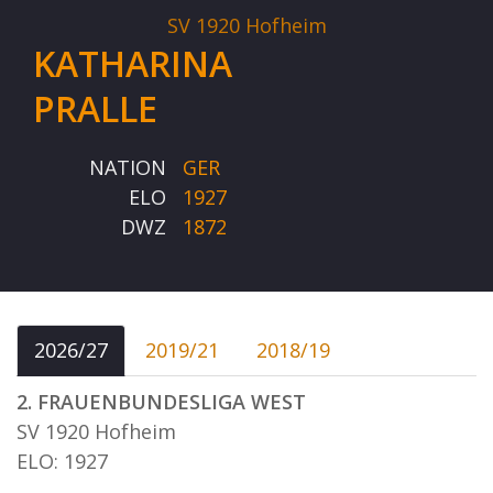
SV 1920 Hofheim
KATHARINA
PRALLE
NATION
GER
ELO
1927
DWZ
1872
2026/27
2019/21
2018/19
2. FRAUENBUNDESLIGA WEST
SV 1920 Hofheim
ELO: 1927