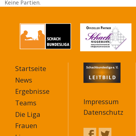
Keine Partien.
Startseite
MAIN
NAVIGATION
News
FOOTER
Ergebnisse
Impressum
Teams
Datenschutz
Die Liga
Frauen