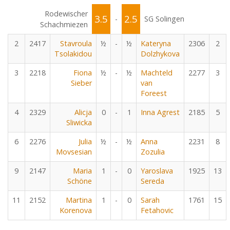
Rodewischer
3.5
2.5
-
SG Solingen
Schachmiezen
2
2417
Stavroula
½
-
½
Kateryna
2306
2
Tsolakidou
Dolzhykova
3
2218
Fiona
½
-
½
Machteld
2277
3
Sieber
van
Foreest
4
2329
Alicja
0
-
1
Inna Agrest
2185
5
Sliwicka
6
2276
Julia
½
-
½
Anna
2231
8
Movsesian
Zozulia
9
2147
Maria
1
-
0
Yaroslava
1925
13
Schöne
Sereda
11
2152
Martina
1
-
0
Sarah
1761
15
Korenova
Fetahovic