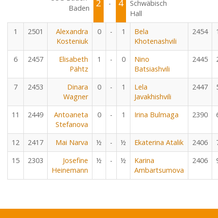
2
4
-
Schwäbisch
Baden
Hall
1
2501
Alexandra
0
-
1
Bela
2454
Kosteniuk
Khotenashvili
6
2457
Elisabeth
1
-
0
Nino
2445
Pähtz
Batsiashvili
7
2453
Dinara
0
-
1
Lela
2447
Wagner
Javakhishvili
11
2449
Antoaneta
0
-
1
Irina Bulmaga
2390
Stefanova
12
2417
Mai Narva
½
-
½
Ekaterina Atalik
2406
15
2303
Josefine
½
-
½
Karina
2406
Heinemann
Ambartsumova