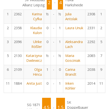
2
4
-
Allianz Leipzig
Harksheide
1
2362
Karina
½
-
½
Julia
2308
1
Cyfka
Antolak
2
2358
Klaudia
0
-
1
Laura Unuk
2331
2
Kulon
3
2096
Ulrike
0
-
1
Aleksandra
2292
5
Rößler
Lach
5
2130
Katarzyna
½
-
½
Maria
2085
7
Dwilewicz
Gosciniak
6
2109
Olga
1
-
0
Carina
2038
9
Hincu
Brandt
11
1884
Anita Just
0
-
1
Inken
2014
11
Köhler
SK
SG 1871
4.5
1.5
-
Doppelbauer