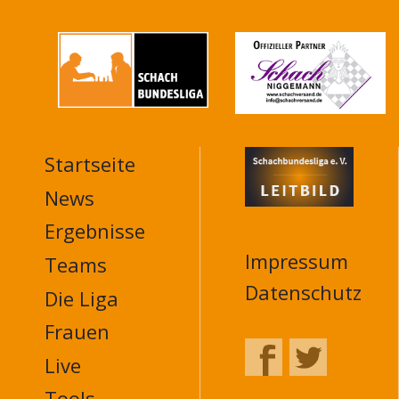
Startseite
MAIN
NAVIGATION
News
FOOTER
Ergebnisse
Impressum
Teams
Datenschutz
Die Liga
Frauen
Live
Tools