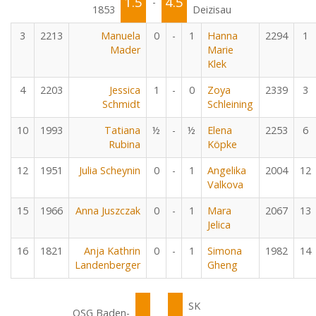
1.5
4.5
-
1853
Deizisau
3
2213
Manuela
0
-
1
Hanna
2294
1
Mader
Marie
Klek
4
2203
Jessica
1
-
0
Zoya
2339
3
Schmidt
Schleining
10
1993
Tatiana
½
-
½
Elena
2253
6
Rubina
Köpke
12
1951
Julia Scheynin
0
-
1
Angelika
2004
12
Valkova
15
1966
Anna Juszczak
0
-
1
Mara
2067
13
Jelica
16
1821
Anja Kathrin
0
-
1
Simona
1982
14
Landenberger
Gheng
SK
OSG Baden-