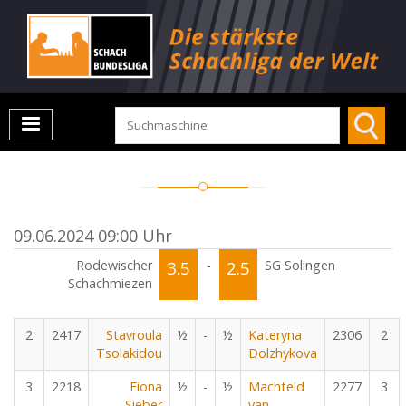
09.06.2024 09:00 Uhr
Rodewischer
3.5
-
2.5
SG Solingen
Schachmiezen
2
2417
Stavroula
½
-
½
Kateryna
2306
2
Tsolakidou
Dolzhykova
3
2218
Fiona
½
-
½
Machteld
2277
3
Sieber
van