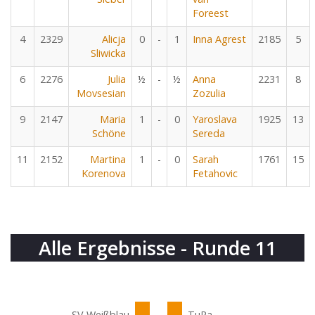
Foreest
4
2329
Alicja
0
-
1
Inna Agrest
2185
5
Sliwicka
6
2276
Julia
½
-
½
Anna
2231
8
Movsesian
Zozulia
9
2147
Maria
1
-
0
Yaroslava
1925
13
Schöne
Sereda
11
2152
Martina
1
-
0
Sarah
1761
15
Korenova
Fetahovic
Alle Ergebnisse - Runde 11
SV Weißblau
TuRa