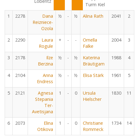
Löberitz
Turm Kiel
1
2278
Dana
½
-
½
Alina Rath
2041
2
Reizniece-
Ozola
2
2290
Laura
+
-
-
Ornella
2004
3
Rogule
Falke
3
2178
Ilze
½
-
½
Katerina
1988
4
Berzina
Bräutigam
4
2104
Anna
½
-
½
Elisa Stärk
1961
5
Endress
5
2121
Agnesa
1
-
0
Ursula
1830
11
Stepania
Hielscher
Ter-
Avetisjana
6
2073
Elina
1
-
0
Christiane
1734
14
Otikova
Rommeck