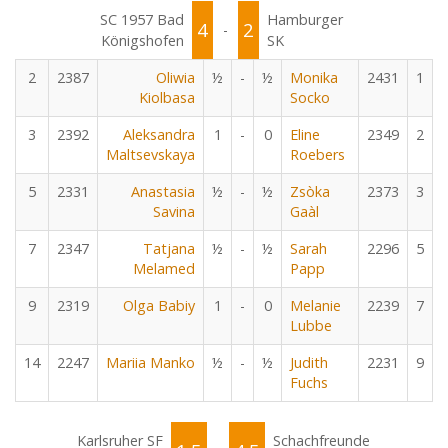
SC 1957 Bad
Hamburger
4
2
-
Königshofen
SK
2
2387
Oliwia
½
-
½
Monika
2431
1
Kiolbasa
Socko
3
2392
Aleksandra
1
-
0
Eline
2349
2
Maltsevskaya
Roebers
5
2331
Anastasia
½
-
½
Zsòka
2373
3
Savina
Gaàl
7
2347
Tatjana
½
-
½
Sarah
2296
5
Melamed
Papp
9
2319
Olga Babiy
1
-
0
Melanie
2239
7
Lubbe
14
2247
Mariia Manko
½
-
½
Judith
2231
9
Fuchs
Karlsruher SF
Schachfreunde