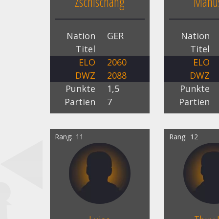
Zschischang
Manu
Nation
GER
Nation
Titel
Titel
ELO
2060
ELO
DWZ
2088
DWZ
Punkte
1,5
Punkte
Partien
7
Partien
Rang
11
Rang
12