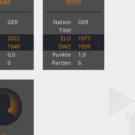
aake
Böhm
n
GER
Nation
GER
l
Titel
O
2022
ELO
1977
Z
1949
DWZ
1939
e
0,0
Punkte
1,0
n
0
Partien
6