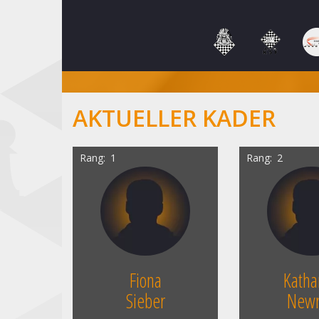
AKTUELLER KADER
Rang
1
Rang
2
Fiona
Katha
Sieber
Newr