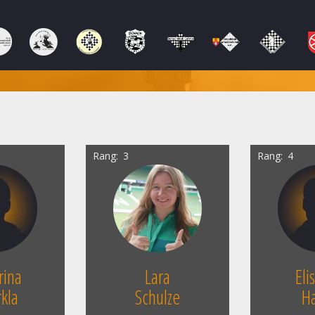
Rang
3
Rang
4
rina
Lara
Eli
kla
Schulze
H