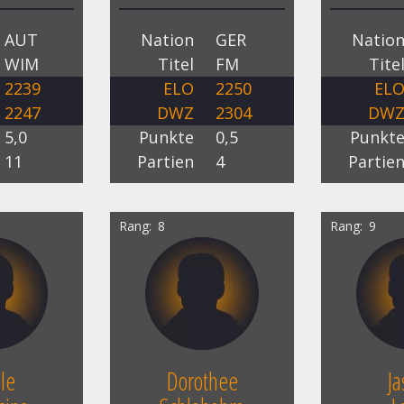
AUT
Nation
GER
Natio
WIM
Titel
FM
Tite
2239
ELO
2250
EL
2247
DWZ
2304
DW
5,0
Punkte
0,5
Punkt
11
Partien
4
Partie
Rang
8
Rang
9
le
Dorothee
J