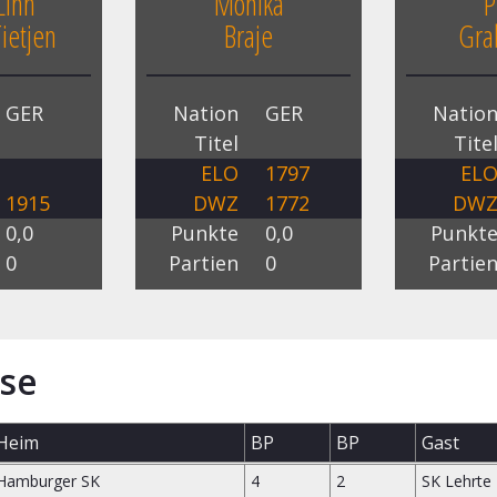
Linh
Monika
P
ietjen
Braje
Gra
GER
Nation
GER
Natio
Titel
Tite
ELO
1797
EL
1915
DWZ
1772
DW
0,0
Punkte
0,0
Punkt
0
Partien
0
Partie
se
Heim
BP
BP
Gast
Hamburger SK
4
2
SK Lehrte