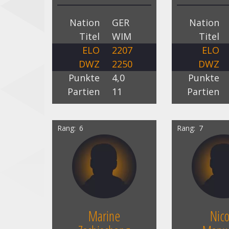
Nation
GER
Nation
Titel
WIM
Titel
ELO
2207
ELO
DWZ
2250
DWZ
Punkte
4,0
Punkte
Partien
11
Partien
Rang
6
Rang
7
Marine
Nico