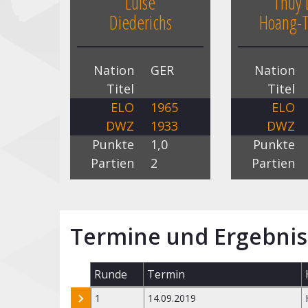
Luise
Thuy 
Diederichs
Hoang-T
Nation
GER
Nation
Titel
Titel
ELO
1965
ELO
DWZ
1933
DWZ
Punkte
1,0
Punkte
Partien
2
Partien
Termine und Ergebnis
Runde
Termin
1
14.09.2019