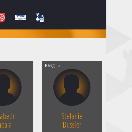
Rang
5
sabeth
Stefanie
apala
Düssler