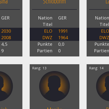
sina
Schlobohm
L
GER
Nation
GER
Natio
Titel
Tite
2030
ELO
1991
EL
2008
DWZ
1964
DW
4,5
Punkte
0,0
Punkt
9
Partien
0
Partie
Rang
13
Rang
14