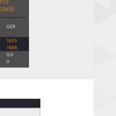
etra
bowski
n
GER
l
O
1623
Z
1668
e
0,0
n
0