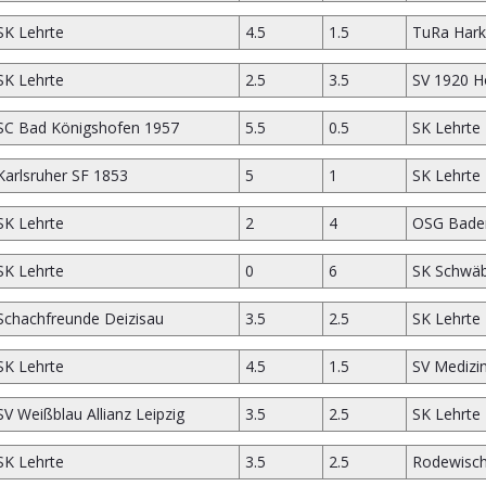
SK Lehrte
4.5
1.5
TuRa Hark
SK Lehrte
2.5
3.5
SV 1920 H
SC Bad Königshofen 1957
5.5
0.5
SK Lehrte
Karlsruher SF 1853
5
1
SK Lehrte
SK Lehrte
2
4
OSG Bade
SK Lehrte
0
6
SK Schwäb
Schachfreunde Deizisau
3.5
2.5
SK Lehrte
SK Lehrte
4.5
1.5
SV Medizin
SV Weißblau Allianz Leipzig
3.5
2.5
SK Lehrte
SK Lehrte
3.5
2.5
Rodewisch