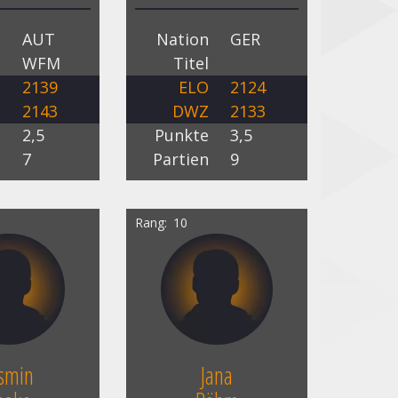
n
AUT
Nation
GER
l
WFM
Titel
O
2139
ELO
2124
Z
2143
DWZ
2133
e
2,5
Punkte
3,5
n
7
Partien
9
Rang
10
asmin
Jana