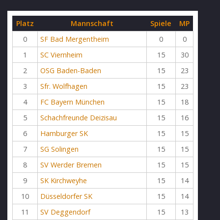
Platz
Mannschaft
Spiele
MP
0
SF Bad Mergentheim
0
0
1
SC Viernheim
15
30
2
OSG Baden-Baden
15
23
3
Sfr. Wolfhagen
15
23
4
FC Bayern München
15
18
5
Schachfreunde Deizisau
15
16
6
Hamburger SK
15
15
7
SG Solingen
15
15
8
SV Werder Bremen
15
15
9
SK Kirchweyhe
15
14
10
Düsseldorfer SK
15
14
11
SV Deggendorf
15
13