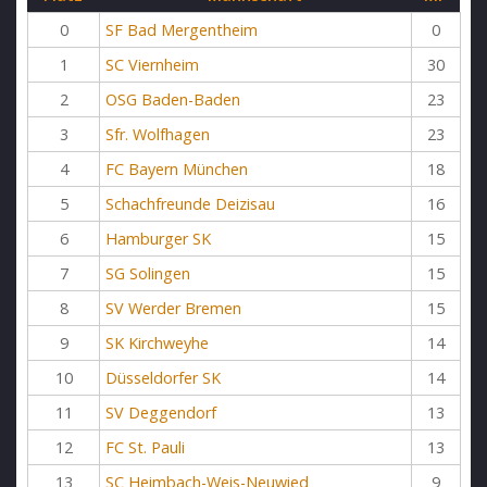
0
SF Bad Mergentheim
0
1
SC Viernheim
30
2
OSG Baden-Baden
23
3
Sfr. Wolfhagen
23
4
FC Bayern München
18
5
Schachfreunde Deizisau
16
6
Hamburger SK
15
7
SG Solingen
15
8
SV Werder Bremen
15
9
SK Kirchweyhe
14
10
Düsseldorfer SK
14
11
SV Deggendorf
13
12
FC St. Pauli
13
13
SC Heimbach-Weis-Neuwied
9