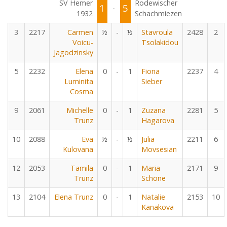
SV Hemer
Rodewischer
1
5
-
1932
Schachmiezen
3
2217
Carmen
½
-
½
Stavroula
2428
2
Voicu-
Tsolakidou
Jagodzinsky
5
2232
Elena
0
-
1
Fiona
2237
4
Luminita
Sieber
Cosma
9
2061
Michelle
0
-
1
Zuzana
2281
5
Trunz
Hagarova
10
2088
Eva
½
-
½
Julia
2211
6
Kulovana
Movsesian
12
2053
Tamila
0
-
1
Maria
2171
9
Trunz
Schöne
13
2104
Elena Trunz
0
-
1
Natalie
2153
10
Kanakova