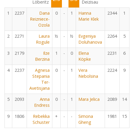
Löberitz
Deizisau
1
2237
Dana
0
-
1
Hanna
2344
1
Reizniece-
Marie Klek
Ozola
2
2271
Laura
½
-
½
Evgeniya
2264
5
Rogule
Doluhanova
3
2179
Ilze
1
-
0
Elena
2231
6
Berzina
Köpke
4
2237
Agnesa
0
-
1
Vera
2224
9
Stepania
Nebolsina
Ter-
Avetisjana
5
2093
Anna
0
-
1
Mara Jelica
2089
14
Endress
9
1806
Rebekka
+
-
-
Simona
1981
15
Schuster
Gheng