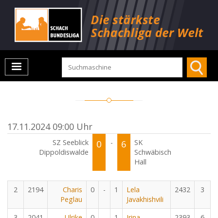
17.11.2024 09:00 Uhr
SZ Seeblick
0
-
6
SK
Dippoldiswalde
Schwäbisch
Hall
2
2194
Charis
0
-
1
Lela
2432
3
Peglau
Javakhishvili
3
2041
Ulrike
0
-
1
Irina
2393
6