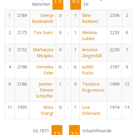
1.5
4.5
-
München
SK
1
2189
Svenja
0
-
1
Eline
2356
2
Butenandt
Roebers
2
2175
Tea Gueci
0
-
1
Melanie
2253
6
Lubbe
3
2152
Marharyta
0
-
1
Antonia
2230
7
Khrapko
Ziegenfuß
4
2168
Veronika
½
-
½
Judith
2187
9
Exler
Fuchs
6
2186
Jasmin-
1
-
0
Teodora
1999
12
Denise
Rogozenco
Schloffer
11
1995
Anita
0
-
1
Lisa
1974
14
Stangl
Sickmann
SG 1871
Schachfreunde
2.5
3.5
-