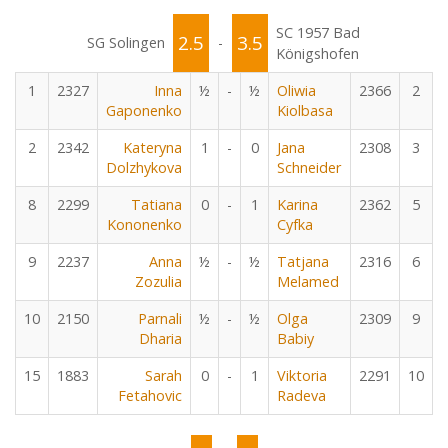
SC 1957 Bad
2.5
3.5
SG Solingen
-
Königshofen
1
2327
Inna
½
-
½
Oliwia
2366
2
Gaponenko
Kiolbasa
2
2342
Kateryna
1
-
0
Jana
2308
3
Dolzhykova
Schneider
8
2299
Tatiana
0
-
1
Karina
2362
5
Kononenko
Cyfka
9
2237
Anna
½
-
½
Tatjana
2316
6
Zozulia
Melamed
10
2150
Parnali
½
-
½
Olga
2309
9
Dharia
Babiy
15
1883
Sarah
0
-
1
Viktoria
2291
10
Fetahovic
Radeva