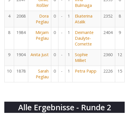
Rößler
Bulmaga
4
2068
Dora
0
-
1
Ekaterina
2352
8
Peglau
Atalik
8
1984
Mirjam
0
-
1
Deimante
2404
9
Peglau
Daulyte-
Cornette
9
1904
Anita Just
0
-
1
Sophie
2360
12
Milliet
10
1878
Sarah
0
-
1
Petra Papp
2226
15
Peglau
Alle Ergebnisse - Runde 2