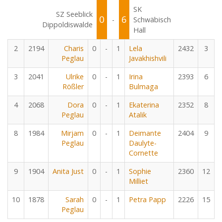
SK
SZ Seeblick
0
6
-
Schwäbisch
Dippoldiswalde
Hall
2
2194
Charis
0
-
1
Lela
2432
3
Peglau
Javakhishvili
3
2041
Ulrike
0
-
1
Irina
2393
6
Rößler
Bulmaga
4
2068
Dora
0
-
1
Ekaterina
2352
8
Peglau
Atalik
8
1984
Mirjam
0
-
1
Deimante
2404
9
Peglau
Daulyte-
Cornette
9
1904
Anita Just
0
-
1
Sophie
2360
12
Milliet
10
1878
Sarah
0
-
1
Petra Papp
2226
15
Peglau