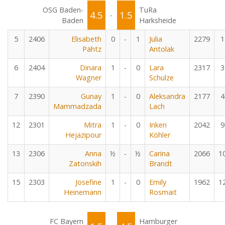
OSG Baden-
TuRa
4.5
1.5
-
Baden
Harksheide
5
2406
Elisabeth
0
-
1
Julia
2279
1
Pähtz
Antolak
6
2404
Dinara
1
-
0
Lara
2317
3
Wagner
Schulze
7
2390
Gunay
1
-
0
Aleksandra
2177
4
Mammadzada
Lach
12
2301
Mitra
1
-
0
Inken
2042
9
Hejazipour
Köhler
13
2306
Anna
½
-
½
Carina
2066
1
Zatonskih
Brandt
15
2303
Josefine
1
-
0
Emily
1962
1
Heinemann
Rosmait
FC Bayern
Hamburger