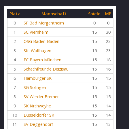
Platz
Mannschaft
Spiele
MP
0
SF Bad Mergentheim
0
0
1
SC Viernheim
15
30
2
OSG Baden-Baden
15
23
3
Sfr. Wolfhagen
15
23
4
FC Bayern München
15
18
5
Schachfreunde Deizisau
15
16
6
Hamburger SK
15
15
7
SG Solingen
15
15
8
SV Werder Bremen
15
15
9
SK Kirchweyhe
15
14
10
Düsseldorfer SK
15
14
11
SV Deggendorf
15
13