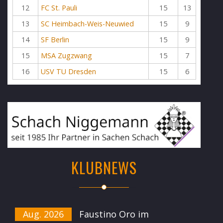
12
FC St. Pauli
15
13
13
SC Heimbach-Weis-Neuwied
15
9
14
SF Berlin
15
9
15
MSA Zugzwang
15
7
16
USV TU Dresden
15
6
KLUBNEWS
Aug. 2026
Faustino Oro im