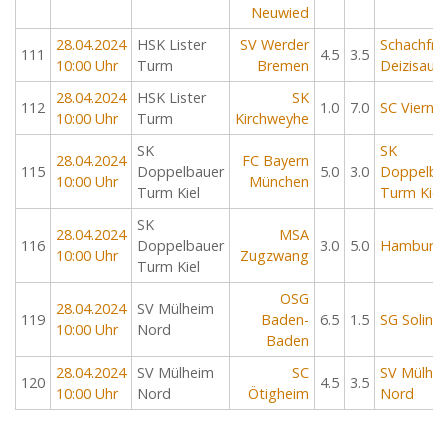
Neuwied
28.04.2024
HSK Lister
SV Werder
Schachfre
111
4.5
3.5
10:00 Uhr
Turm
Bremen
Deizisau
28.04.2024
HSK Lister
SK
112
1.0
7.0
SC Viernh
10:00 Uhr
Turm
Kirchweyhe
SK
SK
28.04.2024
FC Bayern
115
Doppelbauer
5.0
3.0
Doppelba
10:00 Uhr
München
Turm Kiel
Turm Kiel
SK
28.04.2024
MSA
116
Doppelbauer
3.0
5.0
Hamburge
10:00 Uhr
Zugzwang
Turm Kiel
OSG
28.04.2024
SV Mülheim
119
Baden-
6.5
1.5
SG Soling
10:00 Uhr
Nord
Baden
28.04.2024
SV Mülheim
SC
SV Mülhe
120
4.5
3.5
10:00 Uhr
Nord
Ötigheim
Nord