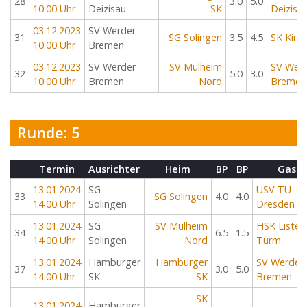
28
3.0
5.0
10:00 Uhr
Deizisau
SK
Deizisa
03.12.2023
SV Werder
31
SG Solingen
3.5
4.5
SK Kirc
10:00 Uhr
Bremen
03.12.2023
SV Werder
SV Mülheim
SV Wer
32
5.0
3.0
10:00 Uhr
Bremen
Nord
Bremen
Runde: 5
Termin
Ausrichter
Heim
BP
BP
Gast
13.01.2024
SG
USV TU
33
SG Solingen
4.0
4.0
14:00 Uhr
Solingen
Dresden
13.01.2024
SG
SV Mülheim
HSK Lister
34
6.5
1.5
14:00 Uhr
Solingen
Nord
Turm
13.01.2024
Hamburger
Hamburger
SV Werder
37
3.0
5.0
14:00 Uhr
SK
SK
Bremen
SK
13.01.2024
Hamburger