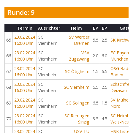
Runde: 9
Termin
Ausrichter
Heim
BP
BP
Gast
23.02.2024
SC
SV Werder
65
5.5
2.5
SK Kirchwe
16:00 Uhr
Viernheim
Bremen
23.02.2024
SC
MSA
FC Bayern
66
2.0
6.0
16:00 Uhr
Viernheim
Zugzwang
München
23.02.2024
SC
OSG Baden
67
SC Ötigheim
1.5
6.5
16:00 Uhr
Viernheim
Baden
23.02.2024
SC
Schachfreu
68
SC Viernheim
5.5
2.5
16:00 Uhr
Viernheim
Deizisau
23.02.2024
SC
SV Mülhei
69
SG Solingen
6.5
1.5
16:00 Uhr
Viernheim
Nord
23.02.2024
SC
SC Remagen
SC Heimba
70
3.5
4.5
16:00 Uhr
Viernheim
Sinzig
Weis-Neuw
23.02.2024
SC
USV TU
HSK Lister