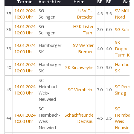
Termin
Ausrichter
Heim
BP
BP
Gast
14.01.2024
SG
USV TU
SV Mülhe
35
4.5
3.5
10:00 Uhr
Solingen
Dresden
Nord
14.01.2024
SG
HSK Lister
36
2.0
6.0
SG Soling
10:00 Uhr
Solingen
Turm
SK
14.01.2024
Hamburger
SV Werder
39
4.0
4.0
Doppelba
10:00 Uhr
SK
Bremen
Turm Kiel
14.01.2024
Hamburger
Hamburg
40
SK Kirchweyhe
5.0
3.0
10:00 Uhr
SK
SK
SC
14.01.2024
Heimbach-
SC Rema
43
SC Viernheim
7.0
1.0
10:00 Uhr
Weis-
Sinzig
Neuwied
SC
SC
14.01.2024
Heimbach-
Schachfreunde
Heimbach
44
4.5
3.5
10:00 Uhr
Weis-
Deizisau
Weis-
Neuwied
Neuwied