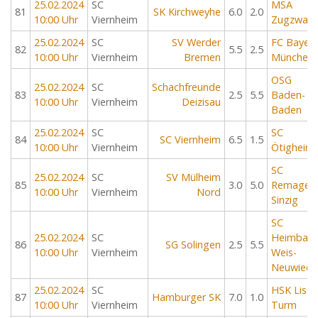
25.02.2024
SC
MSA
81
SK Kirchweyhe
6.0
2.0
10:00 Uhr
Viernheim
Zugzwan
25.02.2024
SC
SV Werder
FC Bayer
82
5.5
2.5
10:00 Uhr
Viernheim
Bremen
München
OSG
25.02.2024
SC
Schachfreunde
83
2.5
5.5
Baden-
10:00 Uhr
Viernheim
Deizisau
Baden
25.02.2024
SC
SC
84
SC Viernheim
6.5
1.5
10:00 Uhr
Viernheim
Ötigheim
SC
25.02.2024
SC
SV Mülheim
85
3.0
5.0
Remagen
10:00 Uhr
Viernheim
Nord
Sinzig
SC
25.02.2024
SC
Heimbach
86
SG Solingen
2.5
5.5
10:00 Uhr
Viernheim
Weis-
Neuwied
25.02.2024
SC
HSK Liste
87
Hamburger SK
7.0
1.0
10:00 Uhr
Viernheim
Turm