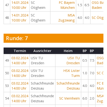
14.01.2024
SC
FC Bayern
OSG Bad
47
1.5
6.5
10:00 Uhr
Ötigheim
München
Baden
14.01.2024
SC
MSA
48
4.0
4.0
SC Ötigh
10:00 Uhr
Ötigheim
Zugzwang
Runde: 7
Termin
Ausrichter
Heim
BP
BP
Ga
03.02.2024
USV TU
USV TU
OSG B
49
0.5
7.5
14:00 Uhr
Dresden
Dresden
Baden
03.02.2024
USV TU
HSK Lister
50
1.0
7.0
SC Öt
14:00 Uhr
Dresden
Turm
03.02.2024
Schachfreunde
Schachfreunde
FC Ba
53
4.0
4.0
14:00 Uhr
Deizisau
Deizisau
Münch
03.02.2024
Schachfreunde
MSA
54
SC Viernheim
6.0
2.0
14:00 Uhr
Deizisau
Zugz