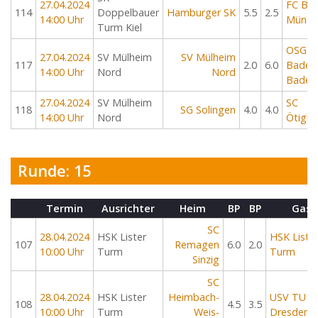
27.04.2024
FC Bay
114
Doppelbauer
Hamburger SK
5.5
2.5
14:00 Uhr
Münch
Turm Kiel
OSG
27.04.2024
SV Mülheim
SV Mülheim
117
2.0
6.0
Baden
14:00 Uhr
Nord
Nord
Baden
27.04.2024
SV Mülheim
SC
118
SG Solingen
4.0
4.0
14:00 Uhr
Nord
Ötigh
Runde: 15
Termin
Ausrichter
Heim
BP
BP
Gast
SC
28.04.2024
HSK Lister
HSK Liste
107
Remagen
6.0
2.0
10:00 Uhr
Turm
Turm
Sinzig
SC
28.04.2024
HSK Lister
Heimbach-
USV TU
108
4.5
3.5
10:00 Uhr
Turm
Weis-
Dresden