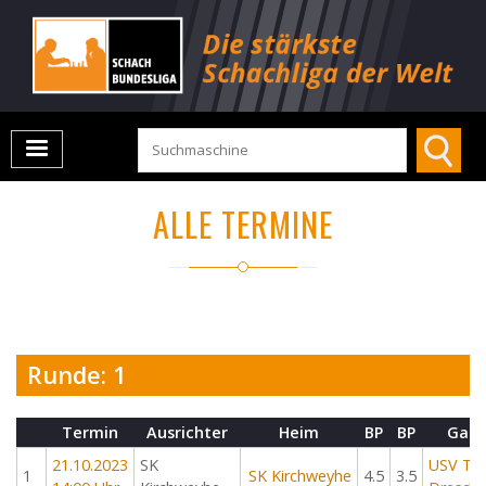
ALLE TERMINE
Runde: 1
Termin
Ausrichter
Heim
BP
BP
Gast
21.10.2023
SK
USV TU
1
SK Kirchweyhe
4.5
3.5