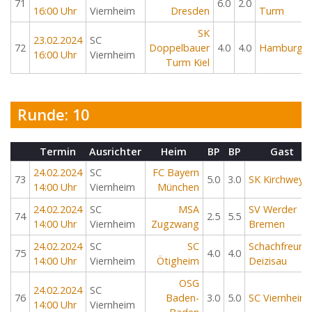
71
6.0
2.0
16:00 Uhr
Viernheim
Dresden
Turm
SK
23.02.2024
SC
72
Doppelbauer
4.0
4.0
Hamburger
16:00 Uhr
Viernheim
Turm Kiel
Runde: 10
Termin
Ausrichter
Heim
BP
BP
Gast
24.02.2024
SC
FC Bayern
73
5.0
3.0
SK Kirchweyh
14:00 Uhr
Viernheim
München
24.02.2024
SC
MSA
SV Werder
74
2.5
5.5
14:00 Uhr
Viernheim
Zugzwang
Bremen
24.02.2024
SC
SC
Schachfreund
75
4.0
4.0
14:00 Uhr
Viernheim
Ötigheim
Deizisau
OSG
24.02.2024
SC
76
Baden-
3.0
5.0
SC Viernheim
14:00 Uhr
Viernheim