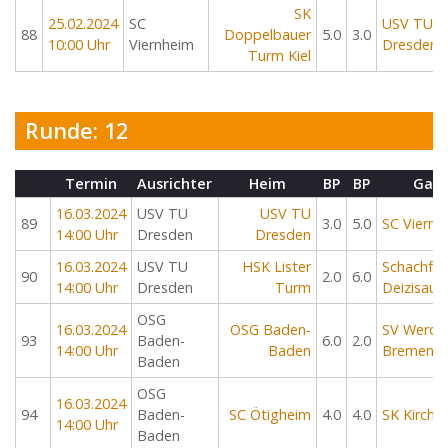
SK
25.02.2024
SC
USV TU
88
Doppelbauer
5.0
3.0
10:00 Uhr
Viernheim
Dresden
Turm Kiel
Runde: 12
Termin
Ausrichter
Heim
BP
BP
Gast
16.03.2024
USV TU
USV TU
89
3.0
5.0
SC Viernh
14:00 Uhr
Dresden
Dresden
16.03.2024
USV TU
HSK Lister
Schachfr
90
2.0
6.0
14:00 Uhr
Dresden
Turm
Deizisau
OSG
16.03.2024
OSG Baden-
SV Werde
93
Baden-
6.0
2.0
14:00 Uhr
Baden
Bremen
Baden
OSG
16.03.2024
94
Baden-
SC Ötigheim
4.0
4.0
SK Kirchw
14:00 Uhr
Baden