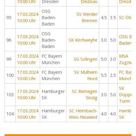
10:00 Uhr
Dresden
Deizisau
Dresden
OSG
17.03.2024
SV Werder
95
Baden-
4.5
3.5
SC Ötig
10:00 Uhr
Bremen
Baden
OSG
17.03.2024
OSG Ba
96
Baden-
SK Kirchweyhe
3.0
5.0
10:00 Uhr
Baden
Baden
17.03.2024
FC Bayern
MSA
99
SG Solingen
5.0
3.0
10:00 Uhr
München
Zugzwa
17.03.2024
FC Bayern
SV Mülheim
FC Baye
100
5.5
2.5
10:00 Uhr
München
Nord
Münche
SK
17.03.2024
Hamburger
SC Remagen
103
3.0
5.0
Doppelb
10:00 Uhr
SK
Sinzig
Turm Kie
17.03.2024
Hamburger
SC Heimbach-
Hambur
104
4.0
4.0
10:00 Uhr
SK
Weis-Neuwied
SK