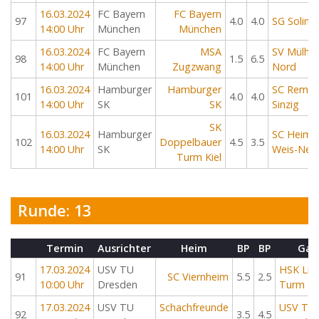
16.03.2024
FC Bayern
FC Bayern
97
4.0
4.0
SG Soling
14:00 Uhr
München
München
16.03.2024
FC Bayern
MSA
SV Mülhe
98
1.5
6.5
14:00 Uhr
München
Zugzwang
Nord
16.03.2024
Hamburger
Hamburger
SC Rema
101
4.0
4.0
14:00 Uhr
SK
SK
Sinzig
SK
16.03.2024
Hamburger
SC Heimb
102
Doppelbauer
4.5
3.5
14:00 Uhr
SK
Weis-Neu
Turm Kiel
Runde: 13
Termin
Ausrichter
Heim
BP
BP
Gas
17.03.2024
USV TU
HSK List
91
SC Viernheim
5.5
2.5
10:00 Uhr
Dresden
Turm
17.03.2024
USV TU
Schachfreunde
USV TU
92
3.5
4.5