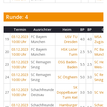
Runde: 4
Termin
Ausrichter
Heim
BP
BP
Ga
03.12.2023
FC Bayern
USV TU
MSA
19
4.0
4.0
10:00 Uhr
München
Dresden
Zugzwa
03.12.2023
FC Bayern
HSK Lister
FC Baye
20
2.5
5.5
10:00 Uhr
München
Turm
Münche
03.12.2023
SC Remagen
OSG Baden-
SC Hei
23
5.5
2.5
10:00 Uhr
Sinzig
Baden
Weis-N
03.12.2023
SC Remagen
SC Rem
24
SC Ötigheim
5.0
3.0
10:00 Uhr
Sinzig
Sinzig
SK
03.12.2023
Schachfreunde
27
Doppelbauer
3.0
5.0
SC Vier
10:00 Uhr
Deizisau
Turm Kiel
03.12.2023
Schachfreunde
Hamburger
Schachf