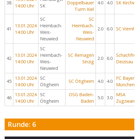
38
Doppelbauer
4.0
4.0
SK Kirchwe
14:00 Uhr
SK
Turm Kiel
SC
SC
13.01.2024
Heimbach-
Heimbach-
41
2.0
6.0
SC Viernhe
14:00 Uhr
Weis-
Weis-
Neuwied
Neuwied
SC
13.01.2024
Heimbach-
SC Remagen
Schachfre
42
2.0
6.0
14:00 Uhr
Weis-
Sinzig
Deizisau
Neuwied
13.01.2024
SC
FC Bayern
45
SC Ötigheim
4.0
4.0
14:00 Uhr
Ötigheim
München
13.01.2024
SC
OSG Baden-
MSA
46
5.0
3.0
14:00 Uhr
Ötigheim
Baden
Zugzwang
Runde: 6