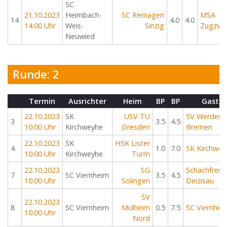
SC
21.10.2023
Heimbach-
SC Remagen
MSA
14
4.0
4.0
14:00 Uhr
Weis-
Sinzig
Zugzwa
Neuwied
Runde: 2
Termin
Ausrichter
Heim
BP
BP
Gast
22.10.2023
SK
USV TU
SV Werder
3
3.5
4.5
10:00 Uhr
Kirchweyhe
Dresden
Bremen
22.10.2023
SK
HSK Lister
4
1.0
7.0
SK Kirchwey
10:00 Uhr
Kirchweyhe
Turm
22.10.2023
SG
Schachfreu
7
SC Viernheim
3.5
4.5
10:00 Uhr
Solingen
Deizisau
SV
22.10.2023
8
SC Viernheim
Mülheim
0.5
7.5
SC Viernhei
10:00 Uhr
Nord