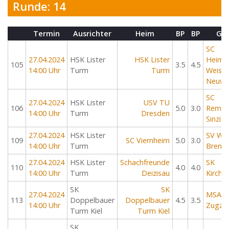
Runde: 14
Termin
Ausrichter
Heim
BP
BP
Gas
SC
27.04.2024
HSK Lister
HSK Lister
Heimb
105
3.5
4.5
14:00 Uhr
Turm
Turm
Weis-
Neuwi
SC
27.04.2024
HSK Lister
USV TU
106
5.0
3.0
Remag
14:00 Uhr
Turm
Dresden
Sinzig
27.04.2024
HSK Lister
SV We
109
SC Viernheim
5.0
3.0
14:00 Uhr
Turm
Breme
27.04.2024
HSK Lister
Schachfreunde
SK
110
4.0
4.0
14:00 Uhr
Turm
Deizisau
Kirchw
SK
SK
27.04.2024
MSA
113
Doppelbauer
Doppelbauer
4.5
3.5
14:00 Uhr
Zugzw
Turm Kiel
Turm Kiel
SK