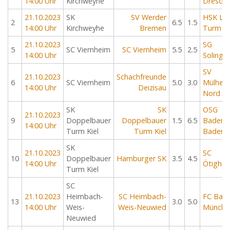
14:00 Uhr
Kirchweyhe
Dresde
21.10.2023
SK
SV Werder
HSK Lis
2
6.5
1.5
14:00 Uhr
Kirchweyhe
Bremen
Turm
21.10.2023
SG
5
SC Viernheim
SC Viernheim
5.5
2.5
14:00 Uhr
Solinge
SV
21.10.2023
Schachfreunde
6
SC Viernheim
5.0
3.0
Mülhei
14:00 Uhr
Deizisau
Nord
SK
SK
OSG
21.10.2023
9
Doppelbauer
Doppelbauer
1.5
6.5
Baden-
14:00 Uhr
Turm Kiel
Turm Kiel
Baden
SK
21.10.2023
SC
10
Doppelbauer
Hamburger SK
3.5
4.5
14:00 Uhr
Ötighe
Turm Kiel
SC
21.10.2023
Heimbach-
SC Heimbach-
FC Baye
13
3.0
5.0
14:00 Uhr
Weis-
Weis-Neuwied
Münche
Neuwied