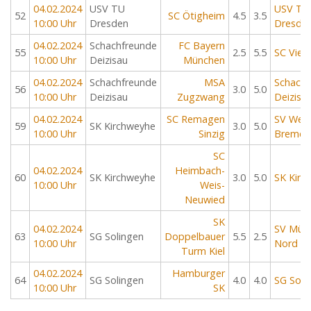
04.02.2024
USV TU
USV TU
52
SC Ötigheim
4.5
3.5
10:00 Uhr
Dresden
Dresde
04.02.2024
Schachfreunde
FC Bayern
55
2.5
5.5
SC Vier
10:00 Uhr
Deizisau
München
04.02.2024
Schachfreunde
MSA
Schachf
56
3.0
5.0
10:00 Uhr
Deizisau
Zugzwang
Deizisa
04.02.2024
SC Remagen
SV Wer
59
SK Kirchweyhe
3.0
5.0
10:00 Uhr
Sinzig
Bremen
SC
04.02.2024
Heimbach-
60
SK Kirchweyhe
3.0
5.0
SK Kirc
10:00 Uhr
Weis-
Neuwied
SK
04.02.2024
SV Mül
63
SG Solingen
Doppelbauer
5.5
2.5
10:00 Uhr
Nord
Turm Kiel
04.02.2024
Hamburger
64
SG Solingen
4.0
4.0
SG Soli
10:00 Uhr
SK