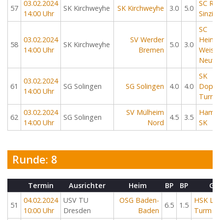
03.02.2024
SC Re
57
SK Kirchweyhe
SK Kirchweyhe
3.0
5.0
14:00 Uhr
Sinzig
SC
03.02.2024
SV Werder
Heimb
58
SK Kirchweyhe
5.0
3.0
14:00 Uhr
Bremen
Weis-
Neuwi
SK
03.02.2024
61
SG Solingen
SG Solingen
4.0
4.0
Doppe
14:00 Uhr
Turm K
03.02.2024
SV Mülheim
Hambu
62
SG Solingen
4.5
3.5
14:00 Uhr
Nord
SK
Runde: 8
Termin
Ausrichter
Heim
BP
BP
Ga
04.02.2024
USV TU
OSG Baden-
HSK Lis
51
6.5
1.5
10:00 Uhr
Dresden
Baden
Turm