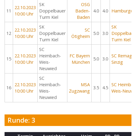
SK
OSG
22.10.2023
11
Doppelbauer
Baden-
4.0
4.0
Hamburger 
10:00 Uhr
Turm Kiel
Baden
SK
SK
22.10.2023
SC
12
Doppelbauer
5.0
3.0
Doppelbaue
10:00 Uhr
Ötigheim
Turm Kiel
Turm Kiel
SC
22.10.2023
Heimbach-
FC Bayern
SC Remage
15
5.0
3.0
10:00 Uhr
Weis-
München
Sinzig
Neuwied
SC
22.10.2023
Heimbach-
MSA
SC Heimbac
16
3.5
4.5
10:00 Uhr
Weis-
Zugzwang
Weis-Neuwi
Neuwied
Runde: 3