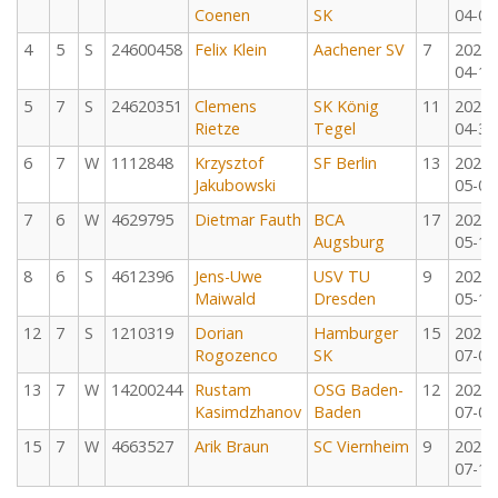
Coenen
SK
04-09
4
5
S
24600458
Felix Klein
Aachener SV
7
2022-
04-10
5
7
S
24620351
Clemens
SK König
11
2022-
Rietze
Tegel
04-30
6
7
W
1112848
Krzysztof
SF Berlin
13
2022-
Jakubowski
05-01
7
6
W
4629795
Dietmar Fauth
BCA
17
2022-
Augsburg
05-14
8
6
S
4612396
Jens-Uwe
USV TU
9
2022-
Maiwald
Dresden
05-15
12
7
S
1210319
Dorian
Hamburger
15
2022-
Rogozenco
SK
07-08
13
7
W
14200244
Rustam
OSG Baden-
12
2022-
Kasimdzhanov
Baden
07-09
15
7
W
4663527
Arik Braun
SC Viernheim
9
2022-
07-10