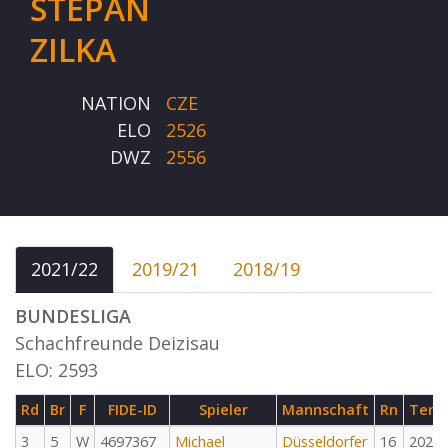
STEPAN
ZILKA
NATION
CZE
ELO
2526
DWZ
2556
2021/22
2019/21
2018/19
BUNDESLIGA
Schachfreunde Deizisau
ELO: 2593
Rd
Br
F
FIDE-ID
Spieler
Mannschaft
Rn
Term
3
5
W
4697367
Michael
Düsseldorfer
16
2022-