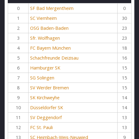
0
SF Bad Mergentheim
0
1
SC Viernheim
30
2
OSG Baden-Baden
23
3
Sfr. Wolfhagen
23
4
FC Bayern München
18
5
Schachfreunde Deizisau
16
6
Hamburger SK
15
7
SG Solingen
15
8
SV Werder Bremen
15
9
SK Kirchweyhe
14
10
Düsseldorfer SK
14
11
SV Deggendorf
13
12
FC St. Pauli
13
13
SC Heimbach-Weis-Neuwied
9