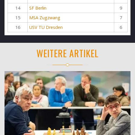
14
SF Berlin
9
15
MSA Zugzwang
7
16
USV TU Dresden
6
WEITERE ARTIKEL