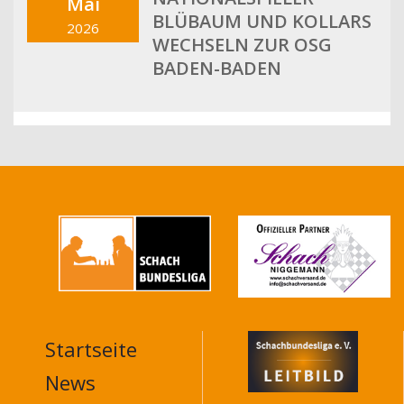
Mai
BLÜBAUM UND KOLLARS
2026
WECHSELN ZUR OSG
BADEN-BADEN
Startseite
MAIN
NAVIGATION
News
FOOTER