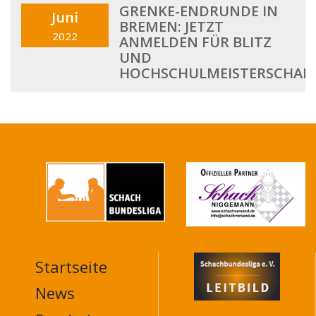
GRENKE-ENDRUNDE IN
Juni
BREMEN: JETZT
2022
ANMELDEN FÜR BLITZ
UND
HOCHSCHULMEISTERSCHAF
Startseite
MAIN
NAVIGATION
News
FOOTER