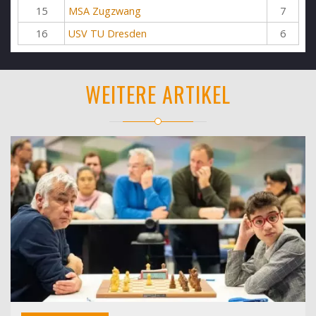
15
MSA Zugzwang
7
16
USV TU Dresden
6
WEITERE ARTIKEL