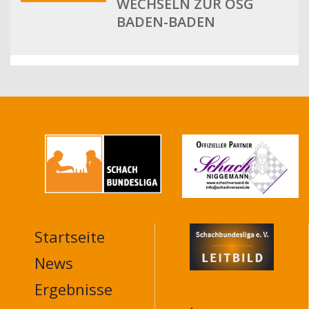
WECHSELN ZUR OSG
BADEN-BADEN
Startseite
MAIN
NAVIGATION
News
FOOTER
Ergebnisse