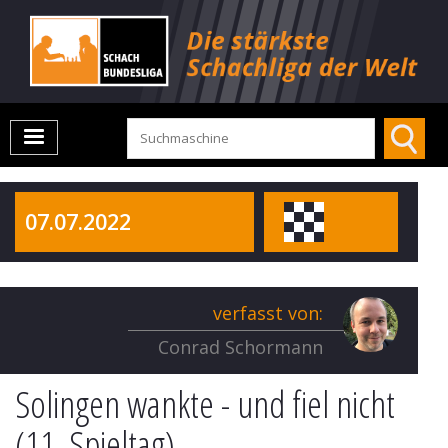
07.07.2022
verfasst von:
Conrad Schormann
Solingen wankte - und fiel nicht
(11. Spieltag)