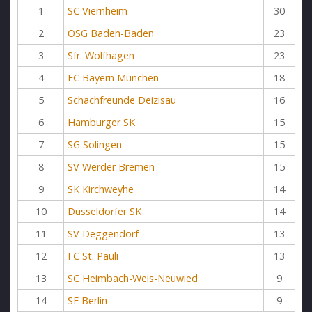
1
SC Viernheim
30
2
OSG Baden-Baden
23
3
Sfr. Wolfhagen
23
4
FC Bayern München
18
5
Schachfreunde Deizisau
16
6
Hamburger SK
15
7
SG Solingen
15
8
SV Werder Bremen
15
9
SK Kirchweyhe
14
10
Düsseldorfer SK
14
11
SV Deggendorf
13
12
FC St. Pauli
13
13
SC Heimbach-Weis-Neuwied
9
14
SF Berlin
9