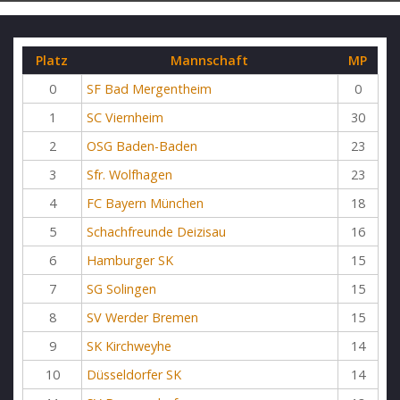
Platz
Mannschaft
MP
0
SF Bad Mergentheim
0
1
SC Viernheim
30
2
OSG Baden-Baden
23
3
Sfr. Wolfhagen
23
4
FC Bayern München
18
5
Schachfreunde Deizisau
16
6
Hamburger SK
15
7
SG Solingen
15
8
SV Werder Bremen
15
9
SK Kirchweyhe
14
10
Düsseldorfer SK
14