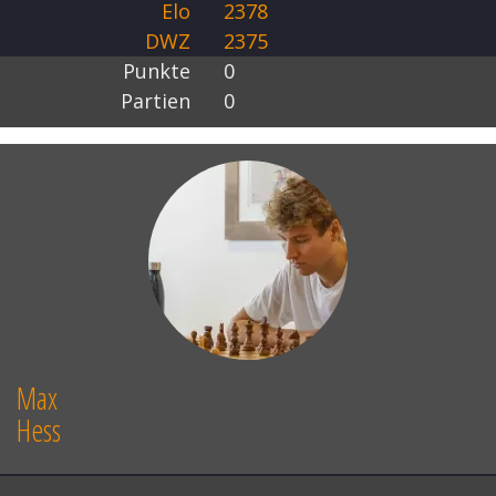
Elo
2378
DWZ
2375
Punkte
0
Partien
0
Max
Hess