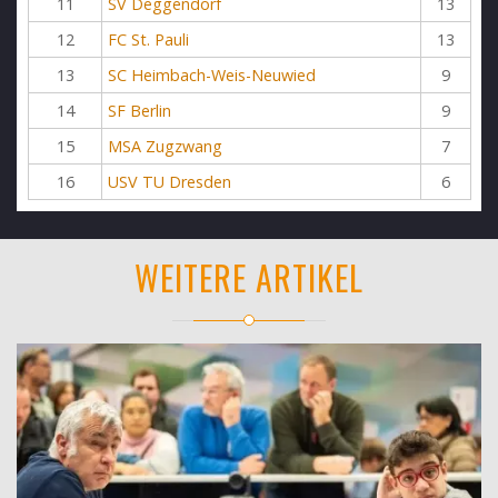
11
SV Deggendorf
13
12
FC St. Pauli
13
13
SC Heimbach-Weis-Neuwied
9
14
SF Berlin
9
15
MSA Zugzwang
7
16
USV TU Dresden
6
WEITERE ARTIKEL