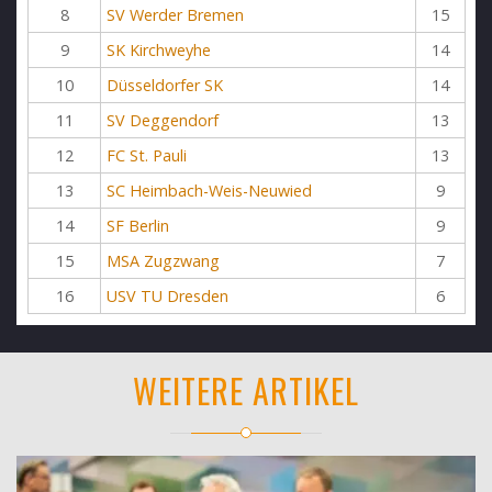
8
SV Werder Bremen
15
9
SK Kirchweyhe
14
10
Düsseldorfer SK
14
11
SV Deggendorf
13
12
FC St. Pauli
13
13
SC Heimbach-Weis-Neuwied
9
14
SF Berlin
9
15
MSA Zugzwang
7
16
USV TU Dresden
6
WEITERE ARTIKEL