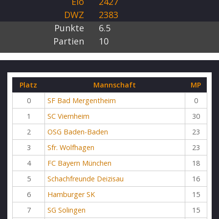
Elo
2427
DWZ
2383
Punkte
6.5
Partien
10
Platz
Mannschaft
MP
0
SF Bad Mergentheim
0
1
SC Viernheim
30
2
OSG Baden-Baden
23
3
Sfr. Wolfhagen
23
4
FC Bayern München
18
5
Schachfreunde Deizisau
16
6
Hamburger SK
15
7
SG Solingen
15