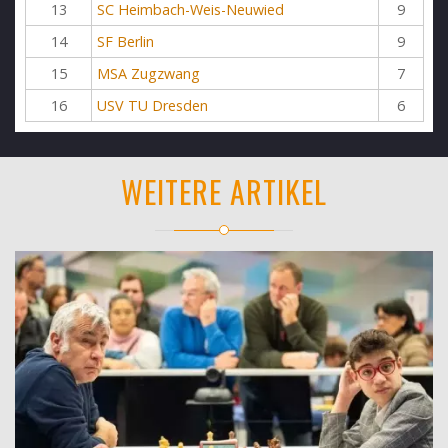
13
SC Heimbach-Weis-Neuwied
9
14
SF Berlin
9
15
MSA Zugzwang
7
16
USV TU Dresden
6
WEITERE ARTIKEL