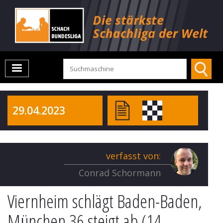
29.04.2023
verfasst von:
Conrad Schormann
Viernheim schlägt Baden-Baden,
München 36 steigt ab (14.