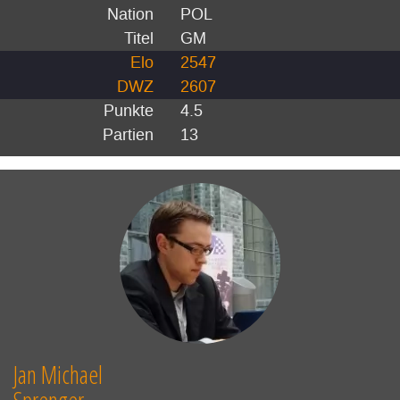
Nation
POL
Titel
GM
Elo
2547
DWZ
2607
Punkte
4.5
Partien
13
Jan Michael