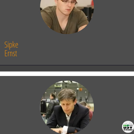
65.
Ke6
Ra1
66.
f6
Re1
Black has a
decisive advantage
)
60...
a1Q
61.
Ra1
Ra1
62.
f4
Kb3
63.
f5
Nun steht der schwarze
König im Bodycheck.
63...
Kb4
64.
Kd5
Kb5
65.
f6
Rf1
66.
Ke6
Kc6
67.
f7
Kc7
68.
Ke7
Re1
69.
Kf6!
equal chances, quiet
Sipke
position
]
[
59.
f4?
Ra4
60.
Kf3
Kb2
61.
Ra2
Ernst
Ra2
62.
Ke4
Kc3
63.
f5
Kc4
64.
Ke5
Kc5
65.
Ke6
Kc6
66.
f6
Re2
Black has a
decisive advantage
]
59...
Kb2
60.
Ra2
Ra2!
[
Nach
60...
Ka2?
61.
f4
Kb3
62.
f5
Kc4
63.
f6
steht der schwarze König wieder im
Bodycheck:
63...
Kc5
64.
Ke5
Kc6
65.
Ke6
equal chances, quiet position
]
61.
f4
Kc3
62.
f5
Kc4
63.
f6
Re2
64.
Kf5
Kd5
65.
f7
Rf2
66.
Kg6
Ke6