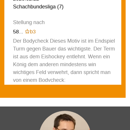
Schachbundesliga
(
7
)
Stellung nach
58...
Kb3
Der Bodycheck Dieses Motiv ist im Endspiel
Turm gegen Bauer das wichtigste. Der Term
ist aus dem Eishockey entlehnt. Wenn ein
König dem anderen mindestens win
wichtiges Feld verwehrt, dann spricht man
von einem Bodycheck:
59.
Ke4?
Das lässt dem schwarzen König später freie
Bahn.
[
59.
Kd4!
hält remis:
59...
Kb2
60.
Rh1
(
60.
Ra2?
Ka2
61.
f4
Kb3
62.
Ke4
Kc4
63.
f5
Kc5
64.
Ke5
Kc6