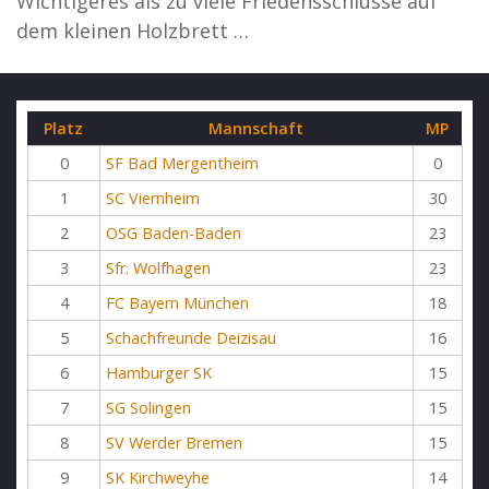
Wichtigeres als zu viele Friedensschlüsse auf
dem kleinen Holzbrett …
Platz
Mannschaft
MP
0
SF Bad Mergentheim
0
1
SC Viernheim
30
2
OSG Baden-Baden
23
3
Sfr. Wolfhagen
23
4
FC Bayern München
18
5
Schachfreunde Deizisau
16
6
Hamburger SK
15
7
SG Solingen
15
8
SV Werder Bremen
15
9
SK Kirchweyhe
14