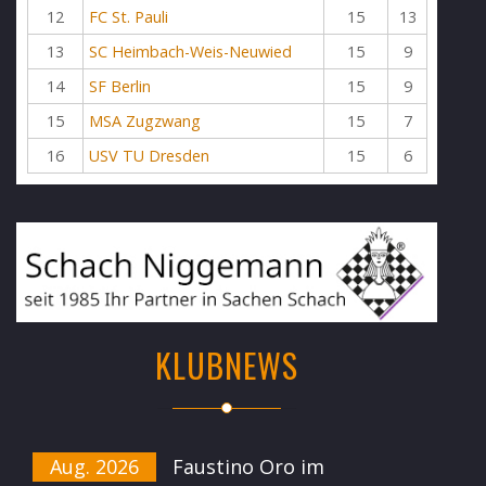
12
FC St. Pauli
15
13
13
SC Heimbach-Weis-Neuwied
15
9
14
SF Berlin
15
9
15
MSA Zugzwang
15
7
16
USV TU Dresden
15
6
KLUBNEWS
Aug. 2026
Faustino Oro im