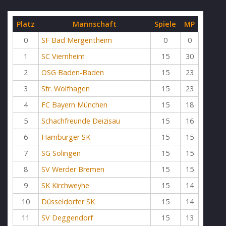
Platz
Mannschaft
Spiele
MP
0
SF Bad Mergentheim
0
0
1
SC Viernheim
15
30
2
OSG Baden-Baden
15
23
3
Sfr. Wolfhagen
15
23
4
FC Bayern München
15
18
5
Schachfreunde Deizisau
15
16
6
Hamburger SK
15
15
7
SG Solingen
15
15
8
SV Werder Bremen
15
15
9
SK Kirchweyhe
15
14
10
Düsseldorfer SK
15
14
11
SV Deggendorf
15
13