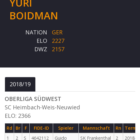
YURI
BOIDMAN
NATION
GER
ELO
2227
DWZ
2157
2018/19
OBERLIGA SÜDWEST
SC Heimbach-Weis-Neuwied
ELO: 2366
Rd
Br
F
FIDE-ID
Spieler
Mannschaft
Rn
Termi
1
2
S
4642112
Guido
SK Frankenthal
2
2018-