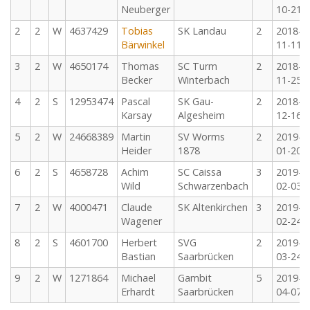
Neuberger
10-21
2
2
W
4637429
Tobias
SK Landau
2
2018-
Bärwinkel
11-11
3
2
W
4650174
Thomas
SC Turm
2
2018-
Becker
Winterbach
11-25
4
2
S
12953474
Pascal
SK Gau-
2
2018-
Karsay
Algesheim
12-16
5
2
W
24668389
Martin
SV Worms
2
2019-
Heider
1878
01-20
6
2
S
4658728
Achim
SC Caissa
3
2019-
Wild
Schwarzenbach
02-03
7
2
W
4000471
Claude
SK Altenkirchen
3
2019-
Wagener
02-24
8
2
S
4601700
Herbert
SVG
2
2019-
Bastian
Saarbrücken
03-24
9
2
W
1271864
Michael
Gambit
5
2019-
Erhardt
Saarbrücken
04-07