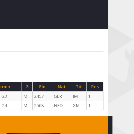
rmin
G
Elo
Nat
Tit
Res
1-23
M
2457
GER
IM
1
1-24
M
2568
NED
GM
1