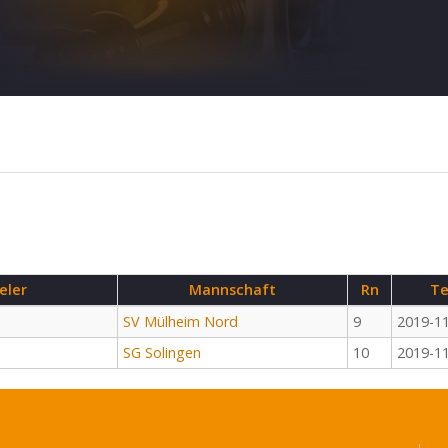
eler
Mannschaft
Rn
Te
SV Mülheim Nord
9
2019-1
SG Solingen
10
2019-1