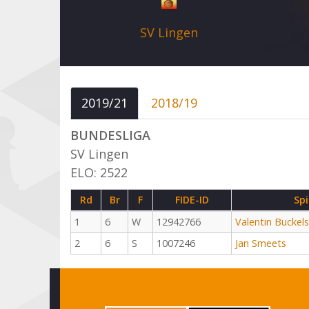
SV Lingen
2019/21
2018/19
BUNDESLIGA
SV Lingen
ELO: 2522
Rd
Br
F
FIDE-ID
Spi
1
6
W
12942766
Valentin Buckels
2
6
S
1007246
Jan Smeets