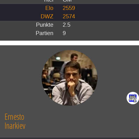
Elo
2559
DWZ
2574
Punkte
2.5
Partien
9
Ernesto
Inarkiev