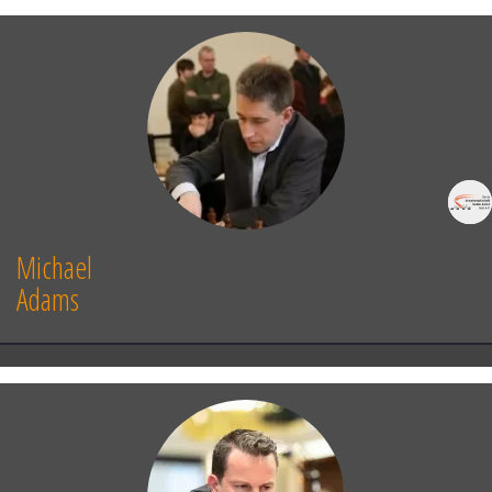
Ke4
60.
Ba1
d5
61.
Bb2
Bh5
62.
Ba1
d4
63.
Bb2
f4
Black has a decisive advantage
)
57...
f4
58.
gf4
Kh4
59.
Kf3
(
59.
Bf6
Kg4
Black has a decisive advantage
)
59...
Bg6
60.
Bf6
Kh3
Black has a decisive
advantage
]
Michael
Adams