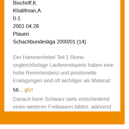
Bischoff,K.
Khalifman,A.
0-1
2001.04.28
Plauen
Schachbundesliga 2000/01
(
14
)
Der Hammerhebel Teil 1 Reine
ungleichfarbige Läuferendspiele haben eine
hohe Remistendenz und positionelle
Erwägungen sind oft wichtiger als Material:
56...
g5!!
Danach kann Schwarz stets entscheidend
einen weiteren Freibauern bilden, während
die weißen unter Kontrolle bleiben.
[
56...
g5!!
57.
fg5
(
57.
hg5
h4
58.
gh4
Kf4
59.
Bf6