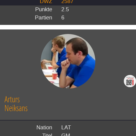
DWZ
2587
Punkte
2.5
Partien
6
Arturs
Neiksans
Nation
LAT
Titel
GM