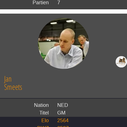
Partien
7
Jan
Smeets
Nation
NED
Titel
GM
Elo
2564