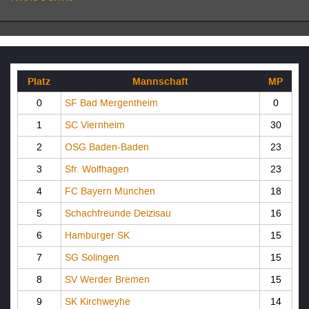
Platz
Mannschaft
MP
0
SF Bad Mergentheim
0
1
SC Viernheim
30
2
OSG Baden-Baden
23
3
Sfr. Wolfhagen
23
4
FC Bayern München
18
5
Schachfreunde Deizisau
16
6
Hamburger SK
15
7
SG Solingen
15
8
SV Werder Bremen
15
9
SK Kirchweyhe
14