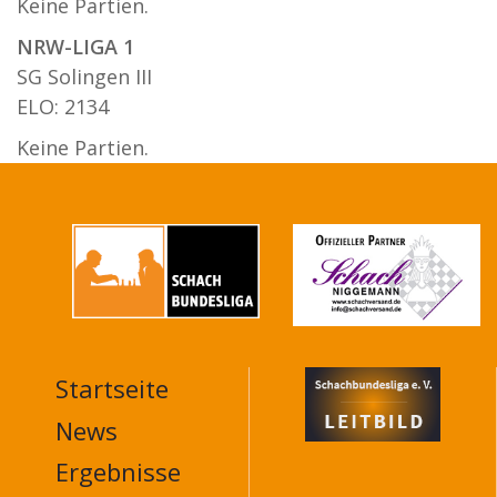
Keine Partien.
NRW-LIGA 1
SG Solingen III
ELO: 2134
Keine Partien.
Startseite
MAIN
NAVIGATION
News
FOOTER
Ergebnisse