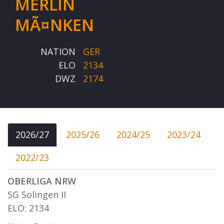
MERLIN
MÃ¤NKEN
NATION
GER
ELO
2134
DWZ
2174
2026/27
2025/26
2024/25
2023/24
2022/23
OBERLIGA NRW
SG Solingen II
ELO: 2134