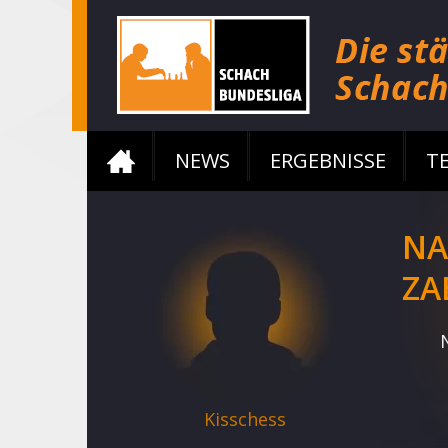
NEWS
ERGEBNISSE
T
NA
ZA
Kisschess