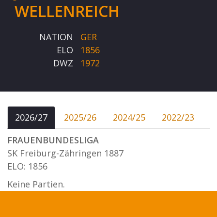
WELLENREICH
NATION
GER
ELO
1856
DWZ
1972
2026/27
2025/26
2024/25
2022/23
FRAUENBUNDESLIGA
SK Freiburg-Zähringen 1887
ELO: 1856
Keine Partien.