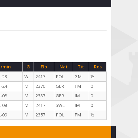
rmin
G
Elo
Nat
Tit
Res
1-23
W
2417
POL
GM
½
1-24
M
2376
GER
FM
0
2-08
M
2387
GER
IM
0
2-08
M
2417
SWE
IM
0
2-09
M
2357
POL
FM
½