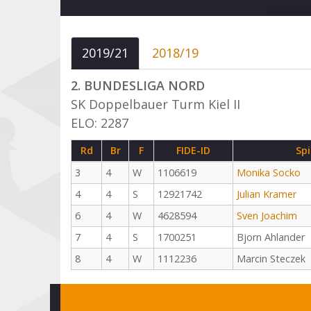
2019/21
2018/19
2. BUNDESLIGA NORD
SK Doppelbauer Turm Kiel II
ELO: 2287
Rd
Br
F
FIDE-ID
Spi
3
4
W
1106619
Monika Socko
4
4
S
12921742
Julian Kramer
6
4
W
4628594
Sven Joachim
7
4
S
1700251
Bjorn Ahlander
8
4
W
1112236
Marcin Steczek