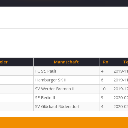
eler
Mannschaft
Rn
Te
FC St. Pauli
4
2019-1
Hamburger SK II
6
2019-1
SV Werder Bremen II
10
2019-1
SF Berlin II
9
2020-0
SV Glückauf Rüdersdorf
4
2020-0