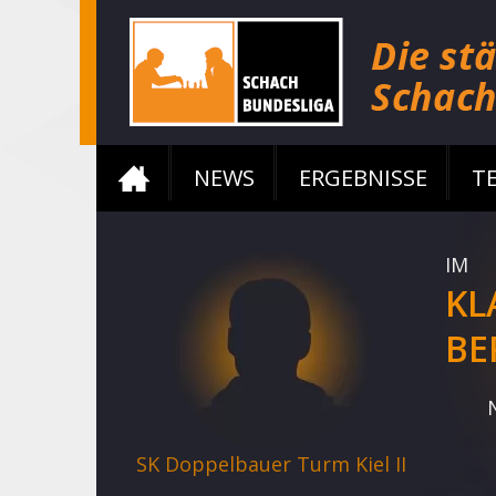
NEWS
ERGEBNISSE
T
IM
KL
BE
SK Doppelbauer Turm Kiel II