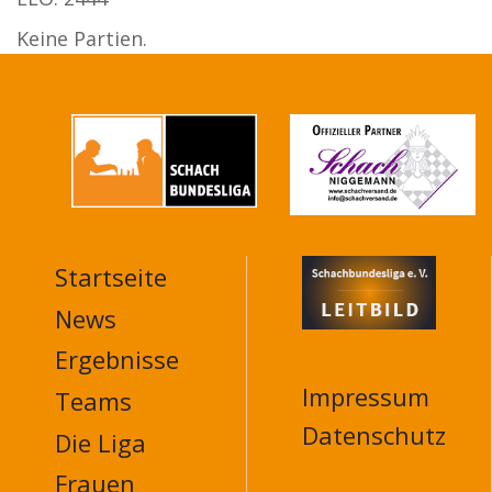
Keine Partien.
Startseite
MAIN
NAVIGATION
News
FOOTER
Ergebnisse
Impressum
Teams
Datenschutz
Die Liga
Frauen