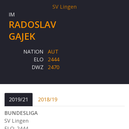
SV Lingen
IM
RADOSLAV
GAJEK
NATION
AUT
ELO
2444
DWZ
2470
2019/21
2018/19
BUNDESLIGA
SV Lingen
ELO: 2444