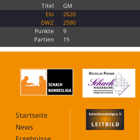
Titel
GM
Elo
2620
DWZ
2590
Punkte
9
Partien
15
Startseite
MAIN
NAVIGATION
News
FOOTER
Ergebnisse