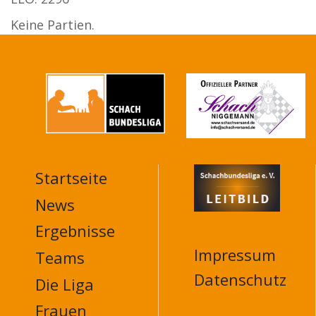
Keine Partien.
Startseite
MAIN
NAVIGATION
News
FOOTER
Ergebnisse
Impressum
Teams
Datenschutz
Die Liga
Frauen