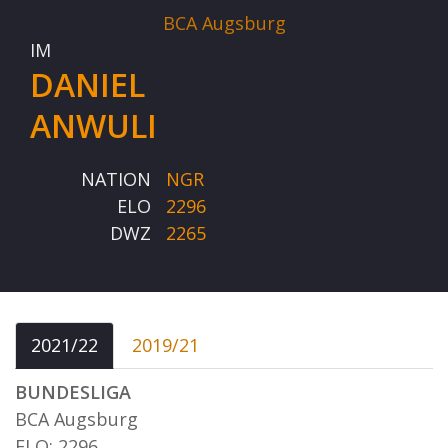
BCA Augsburg
IM
DANIEL
ANWULI
NATION
NGR
ELO
2296
DWZ
2265
2021/22
2019/21
BUNDESLIGA
BCA Augsburg
ELO: 2296