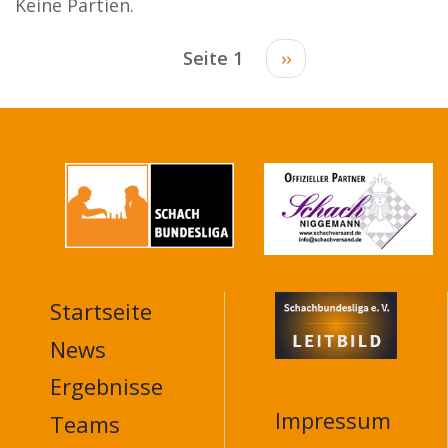
Keine Partien.
Seitennummerierung
Seite 1
Nächste
››
Seite
Startseite
MAIN
NAVIGATION
News
FOOTER
Ergebnisse
Impressum
Teams