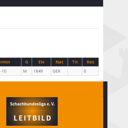
rmin
G
Elo
Nat
Tit
Res
-10
M
1849
GER
0