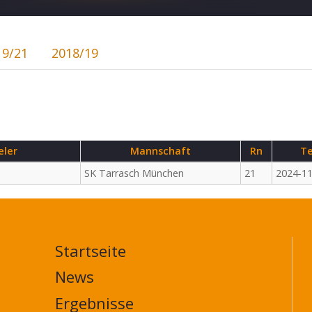
19/21
2018/19
eler
Mannschaft
Rn
Te
SK Tarrasch München
21
2024-11
Startseite
MAIN
NAVIGATION
News
FOOTER
Ergebnisse