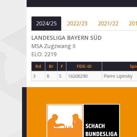
2024/25
2022/23
2021/22
20
LANDESLIGA BAYERN SÜD
MSA Zugzwang II
ELO: 2219
Rd
Br
F
FIDE-ID
Spi
3
8
S
16206290
Pierre Lipinsky