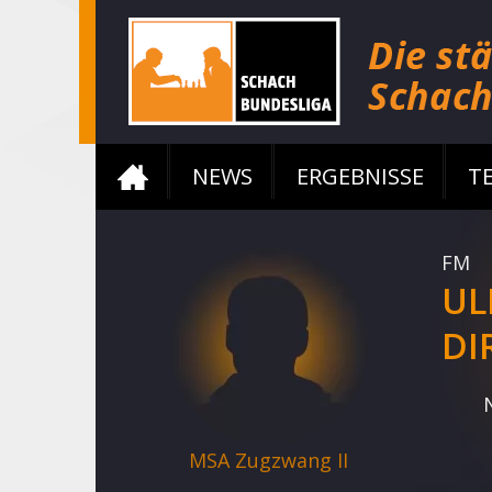
NEWS
ERGEBNISSE
T
FM
UL
DI
MSA Zugzwang II