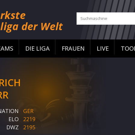
EAMS
DIE LIGA
FRAUEN
LIVE
TOO
RICH
RR
NATION
GER
ELO
2219
DWZ
2195