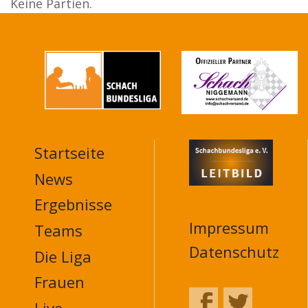
Keine Partien.
Startseite
MAIN
NAVIGATION
News
FOOTER
Ergebnisse
Impressum
Teams
Datenschutz
Die Liga
Frauen
Live