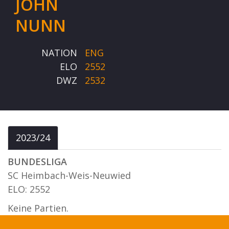
JOHN
NUNN
NATION
ENG
ELO
2552
DWZ
2532
2023/24
BUNDESLIGA
SC Heimbach-Weis-Neuwied
ELO: 2552
Keine Partien.