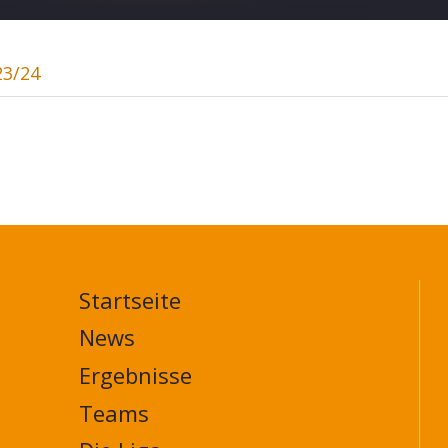
23/24
Startseite
MAIN
NAVIGATION
News
FOOTER
Ergebnisse
Teams