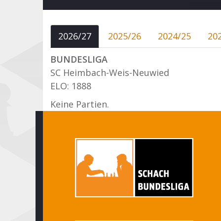
2026/27
2025/26
2024/25
20
BUNDESLIGA
SC Heimbach-Weis-Neuwied
ELO: 1888
Keine Partien.