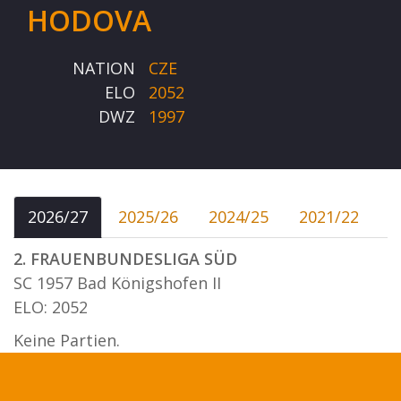
HODOVA
NATION
CZE
ELO
2052
DWZ
1997
2026/27
2025/26
2024/25
2021/22
2. FRAUENBUNDESLIGA SÜD
SC 1957 Bad Königshofen II
ELO: 2052
Keine Partien.