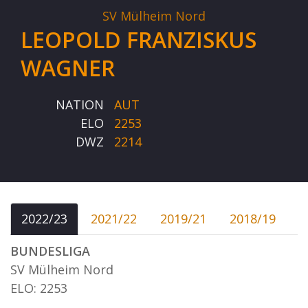
SV Mülheim Nord
LEOPOLD FRANZISKUS
WAGNER
NATION
AUT
ELO
2253
DWZ
2214
2022/23
2021/22
2019/21
2018/19
BUNDESLIGA
SV Mülheim Nord
ELO: 2253