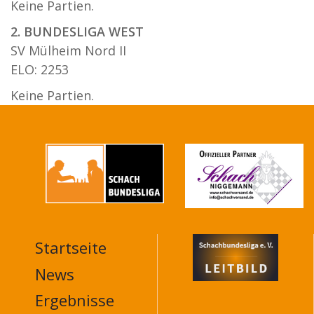
Keine Partien.
2. BUNDESLIGA WEST
SV Mülheim Nord II
ELO: 2253
Keine Partien.
Startseite
MAIN
NAVIGATION
News
FOOTER
Ergebnisse