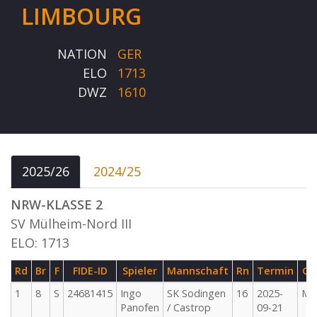
LIMBOURG
NATION
GER
ELO
1713
DWZ
1610
2025/26
2024/25
NRW-KLASSE 2
SV Mülheim-Nord III
ELO: 1713
Rd
Br
F
FIDE-ID
Spieler
Mannschaft
Rn
Termin
G
1
8
S
24681415
Ingo
SK Sodingen
16
2025-
M
Panofen
/ Castrop
09-21