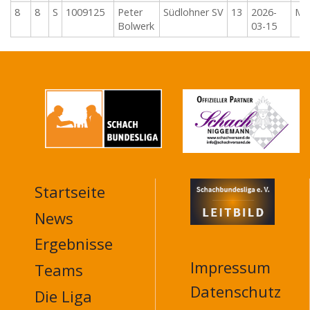
8
8
S
1009125
Peter
Südlohner SV
13
2026-
M
Bolwerk
03-15
Startseite
MAIN
NAVIGATION
News
FOOTER
Ergebnisse
Impressum
Teams
Datenschutz
Die Liga