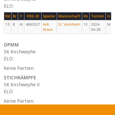
ELO:
Rd
Br
F
FIDE-ID
Spieler
Mannschaft
Rn
Termin
G
15
8
W
4663527
Arik
SC Viernheim
13
2024-
M
Braun
04-28
DPMM
SK Kirchweyhe
ELO:
Keine Partien.
STICHKÄMPFE
SK Kirchweyhe II
ELO:
Keine Partien.