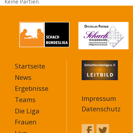
Keine Partien.
Startseite
MAIN
NAVIGATION
News
FOOTER
Ergebnisse
Impressum
Teams
Datenschutz
Die Liga
Frauen
Live