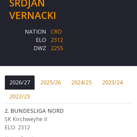
SRDJAN
VERNACKI
NATION
CRO
ELO
2312
DWZ
2255
2026/27
2025/26
2024/25
2023/24
2022/23
2. BUNDESLIGA NORD
SK Kirchweyhe II
ELO: 2312