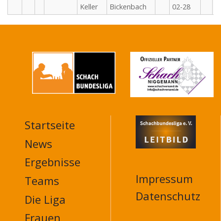
Keller
Bickenbach
02-28
Startseite
MAIN
NAVIGATION
News
FOOTER
Ergebnisse
Impressum
Teams
Datenschutz
Die Liga
Frauen