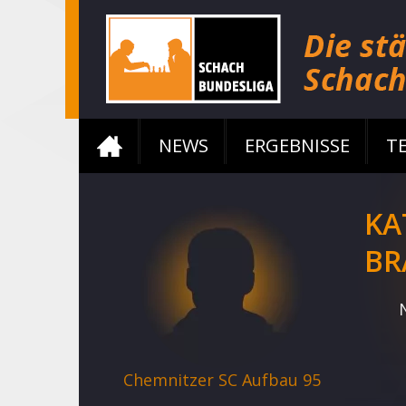
NEWS
ERGEBNISSE
T
KA
BR
Chemnitzer SC Aufbau 95